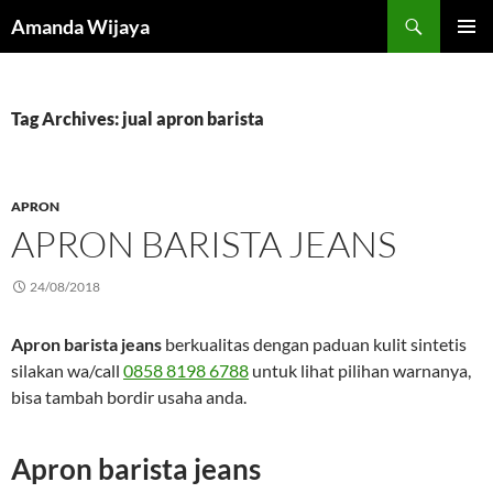
Search
Amanda Wijaya
SKIP
PRIMAR
TO
MENU
CONTENT
Tag Archives: jual apron barista
APRON
APRON BARISTA JEANS
24/08/2018
Apron barista jeans
berkualitas dengan paduan kulit sintetis
silakan wa/call
0858 8198 6788
untuk lihat pilihan warnanya,
bisa tambah bordir usaha anda.
Apron barista jeans