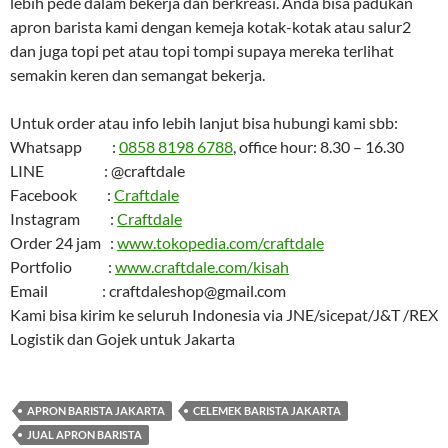
lebih pede dalam bekerja dan berkreasi. Anda bisa padukan
apron barista kami dengan kemeja kotak-kotak atau salur2
dan juga topi pet atau topi tompi supaya mereka terlihat
semakin keren dan semangat bekerja.
Untuk order atau info lebih lanjut bisa hubungi kami sbb:
Whatsapp :
0858 8198 6788
, office hour: 8.30 – 16.30
LINE : @craftdale
Facebook :
Craftdale
Instagram :
Craftdale
Order 24 jam :
www.tokopedia.com/craftdale
Portfolio :
www.craftdale.com/kisah
Email : craftdaleshop@gmail.com
Kami bisa kirim ke seluruh Indonesia via JNE/sicepat/J&T /REX
Logistik dan Gojek untuk Jakarta
APRON BARISTA JAKARTA
CELEMEK BARISTA JAKARTA
JUAL APRON BARISTA