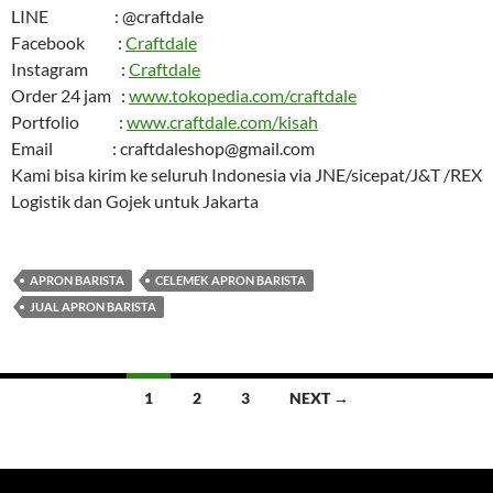
LINE : @craftdale
Facebook :
Craftdale
Instagram :
Craftdale
Order 24 jam :
www.tokopedia.com/craftdale
Portfolio :
www.craftdale.com/kisah
Email : craftdaleshop@gmail.com
Kami bisa kirim ke seluruh Indonesia via JNE/sicepat/J&T /REX
Logistik dan Gojek untuk Jakarta
APRON BARISTA
CELEMEK APRON BARISTA
JUAL APRON BARISTA
Posts
1
2
3
NEXT →
navigation