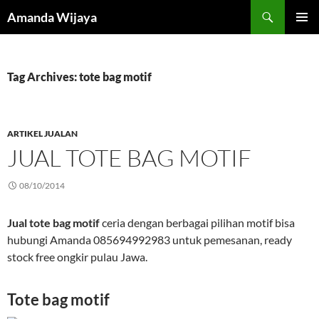
Search
Amanda Wijaya
SKIP
PRIMAR
TO
MENU
CONTENT
Tag Archives: tote bag motif
ARTIKEL JUALAN
JUAL TOTE BAG MOTIF
08/10/2014
Jual tote bag motif
ceria dengan berbagai pilihan motif bisa
hubungi Amanda 085694992983 untuk pemesanan, ready
stock free ongkir pulau Jawa.
Tote bag motif