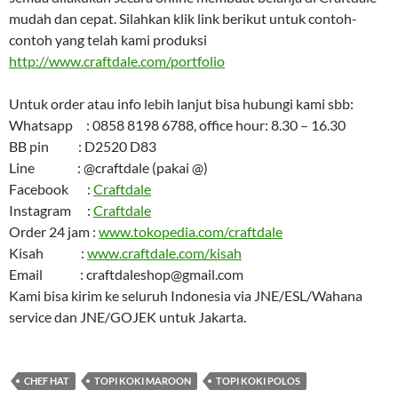
mudah dan cepat. Silahkan klik link berikut untuk contoh-
contoh yang telah kami produksi
http://www.craftdale.com/portfolio
Untuk order atau info lebih lanjut bisa hubungi kami sbb:
Whatsapp : 0858 8198 6788, office hour: 8.30 – 16.30
BB pin : D2520 D83
Line : @craftdale (pakai @)
Facebook :
Craftdale
Instagram :
Craftdale
Order 24 jam :
www.tokopedia.com/craftdale
Kisah :
www.craftdale.com/kisah
Email : craftdaleshop@gmail.com
Kami bisa kirim ke seluruh Indonesia via JNE/ESL/Wahana
service dan JNE/GOJEK untuk Jakarta.
CHEF HAT
TOPI KOKI MAROON
TOPI KOKI POLOS