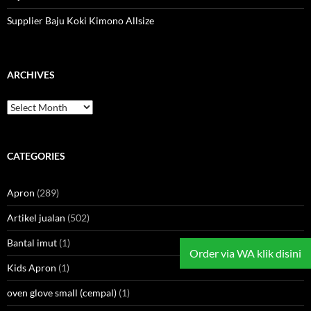
Supplier Baju Koki Kimono Allsize
ARCHIVES
Archives
CATEGORIES
Apron
(289)
Artikel jualan
(502)
Bantal imut
(1)
Order via WA klik disini
Kids Apron
(1)
oven glove small (cempal)
(1)