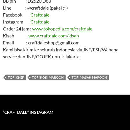
BB pin : D2520 D83
Line : @craftdale (pakai @)
Facebook :
Craftdale
Instagram :
Craftdale
Order 24 jam :
www.tokopedia.com/craftdale
Kisah :
www.craftdale.com/kisah
Email : craftdaleshop@gmail.com
Kami bisa kirim ke seluruh Indonesia via JNE/ESL/Wahana
service dan JNE/GOJEK untuk Jakarta.
TOPI CHEF
TOPI KOKI MAROON
TOPI MASAK MAROON
“CRAFTDALE” INSTAGRAM