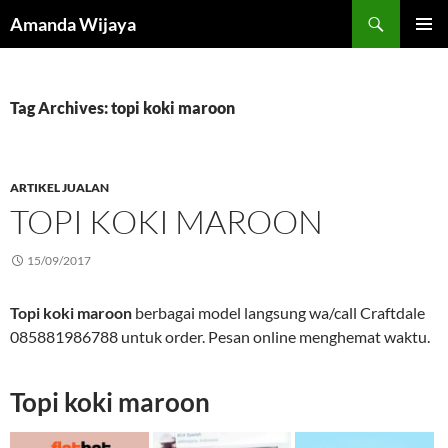
Search
Amanda Wijaya
SKIP
PRIMAR
TO
MENU
CONTENT
Tag Archives: topi koki maroon
ARTIKEL JUALAN
TOPI KOKI MAROON
15/09/2017
Topi koki maroon
berbagai model langsung wa/call Craftdale
085881986788 untuk order. Pesan online menghemat waktu.
Topi koki maroon