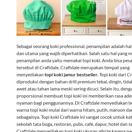
Sebagai seorang koki professional, penampilan adalah ha
dan utama yang wajib diperhatikan. Salah satu hal yang
penampilan anda yaitu memakai topi koki. Anda bisa pesa
tersebut di Craftdale. Craftdale merupakan tempat yang
menyediakan
topi koki jamur bestseller.
Topi koki dari Cr
diproduksi dengan bahan drill premium tebal, dingin, tida
awet atau tahan lama meski sering dicuci. Selain itu, den
proporsional membuat topi koki ini memberikan rasa ad
nyaman bagi penggunannya. Di Craftdale menyediakan 
warna topi koki mulai dari warna hitam, putih, maroon da
sebagainya. Topi koki Craftdale ini sangat cocok untuk kat
sekolah tata boga, restoran, pubs, café, dapur, hotel dan 
Craftdale menyediakan topi koki ukuran allsize karena p