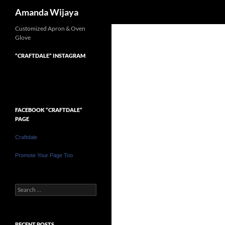
Search
Amanda Wijaya
Customized Apron & Oven
Glove
“CRAFTDALE” INSTAGRAM
FACEBOOK “CRAFTDALE”
PAGE
Craftdale
Promote Your Page Too
Search
for:
RECENT POSTS