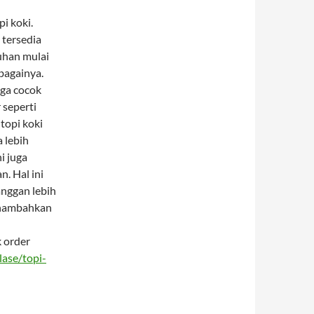
i koki.
 tersedia
uhan mulai
ebagainya.
uga cocok
 seperti
topi koki
a lebih
i juga
. Hal ini
nggan lebih
menambahkan
k order
lase/topi-