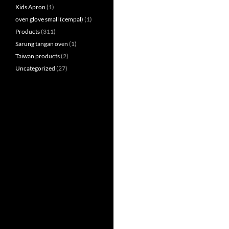
Kids Apron
(1)
oven glove small (cempal)
(1)
Products
(311)
Sarung tangan oven
(1)
Taiwan products
(2)
Uncategorized
(27)