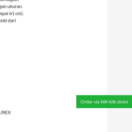
ngan ukuran
mpai 61 cm).
oki dari
Order via WA klik disini
T /REX