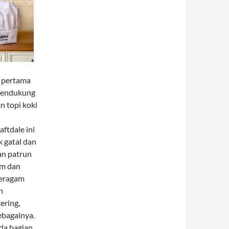
l pertama
 mendukung
n topi koki
aftdale ini
k gatal dan
gan patrun
em dan
beragam
n
ering,
sebagainya.
ada bagian