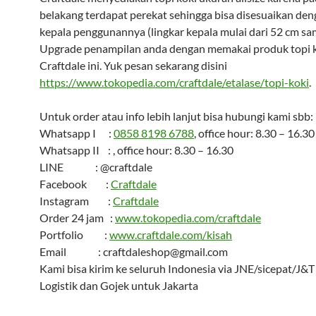
belakang terdapat perekat sehingga bisa disesuaikan de
kepala penggunannya (lingkar kepala mulai dari 52 cm sa
Upgrade penampilan anda dengan memakai produk topi k
Craftdale ini. Yuk pesan sekarang disini
https://www.tokopedia.com/craftdale/etalase/topi-koki
.
Untuk order atau info lebih lanjut bisa hubungi kami sbb:
Whatsapp I :
0858 8198 6788
, office hour: 8.30 – 16.30
Whatsapp II : , office hour: 8.30 – 16.30
LINE : @craftdale
Facebook :
Craftdale
Instagram :
Craftdale
Order 24 jam :
www.tokopedia.com/craftdale
Portfolio :
www.craftdale.com/kisah
Email : craftdaleshop@gmail.com
Kami bisa kirim ke seluruh Indonesia via JNE/sicepat/J&
Logistik dan Gojek untuk Jakarta