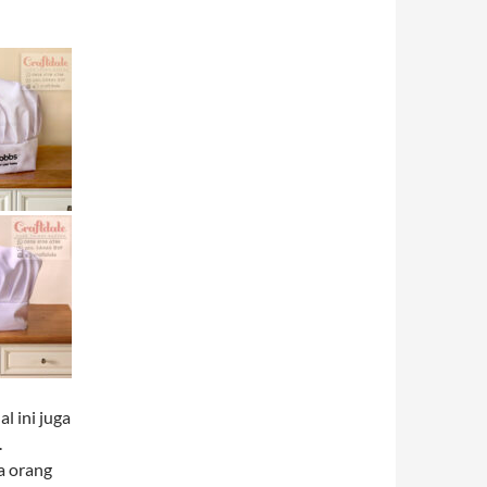
l ini juga
.
a orang