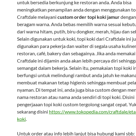
untuk bersedia berkunjung ke restoran anda. Anda bisa
meningkatkan penampilan anda dengan menggunakan top
Craftdale melayani
custom order topi koki jamur
dengan
beragam warna. Anda bebas memilih warna sesuai kebut
dari warna hitam, putih, biru dongker, merah, hijau dan s
Selain digunakan untuk koki, topi koki dari Craftdale ini j
digunakan para pekerja dan waiter di segala usaha kuliner
restoran, café, bakery dan sebagainya. Jika anda memakai 
Craftdale ini dijamin anda akan lebih percaya diri sehingg
semangat dalam bekerja. Selain itu, pemakaian topi koki in
berfungsi untuk melindungi rambut anda jatuh ke makanan
membuat makanan tetap higienis sehingga membuat pela
nyaman. Di tempat ini, anda juga bisa custom dengan 
nama restoran atau nama anda sendiri di topi koki. Disini
pengerjaaan topi koki custom tergolong sangat cepat. Yu
sekarang disini
https://www.tokopedia.com/craftdale/eta
koki
.
Untuk order atau info lebih lanjut bisa hubungi kami sbb: