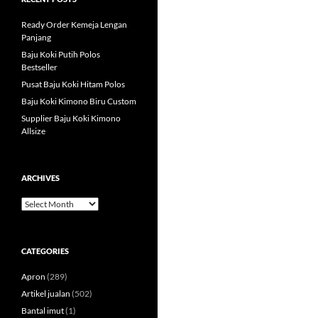
Ready Order Kemeja Lengan
Panjang
Baju Koki Putih Polos
Bestseller
Pusat Baju Koki Hitam Polos
Baju Koki Kimono Biru Custom
Supplier Baju Koki Kimono
Allsize
ARCHIVES
Archives
CATEGORIES
Apron
(289)
Artikel jualan
(502)
Bantal imut
(1)