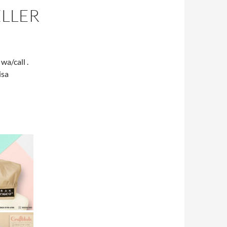
ELLER
wa/call .
isa