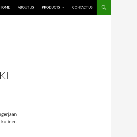
SKIP TO CONTENT
HOME
ABOUT US
PRODUCTS
CONTACT US
KI
ngerjaan
 kuliner.