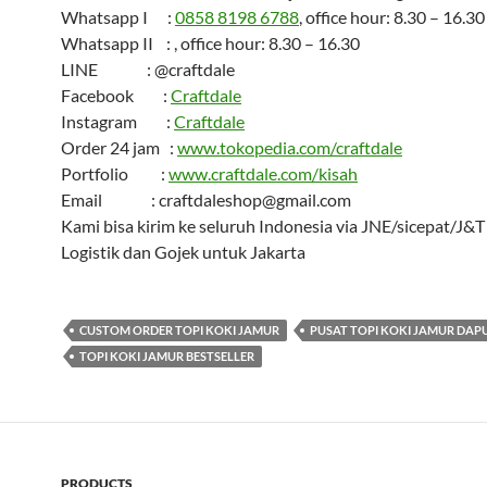
Whatsapp I :
0858 8198 6788
, office hour: 8.30 – 16.30
Whatsapp II : , office hour: 8.30 – 16.30
LINE : @craftdale
Facebook :
Craftdale
Instagram :
Craftdale
Order 24 jam :
www.tokopedia.com/craftdale
Portfolio :
www.craftdale.com/kisah
Email : craftdaleshop@gmail.com
Kami bisa kirim ke seluruh Indonesia via JNE/sicepat/J&
Logistik dan Gojek untuk Jakarta
CUSTOM ORDER TOPI KOKI JAMUR
PUSAT TOPI KOKI JAMUR DAP
TOPI KOKI JAMUR BESTSELLER
PRODUCTS