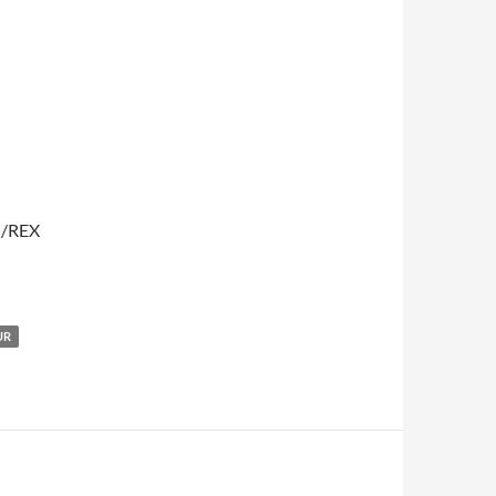
T /REX
UR