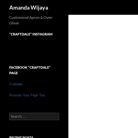
Search
Amanda Wijaya
Customized Apron & Oven
Glove
“CRAFTDALE” INSTAGRAM
FACEBOOK “CRAFTDALE”
PAGE
Craftdale
Promote Your Page Too
Search
for:
RECENT POSTS