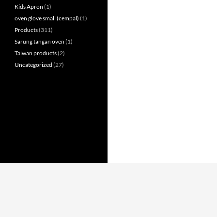
Kids Apron
(1)
oven glove small (cempal)
(1)
Products
(311)
Sarung tangan oven
(1)
Taiwan products
(2)
Uncategorized
(27)