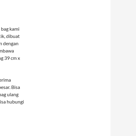
e bag kami
k, dibuat
un dengan
membawa
ng 39 cm x
erima
esar. Bisa
bag ulang
bisa hubungi