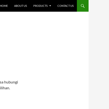
SKIP TO CONTENT
HOME
ABOUT US
PRODUCTS
CONTACT US
isa hubungi
lihan.