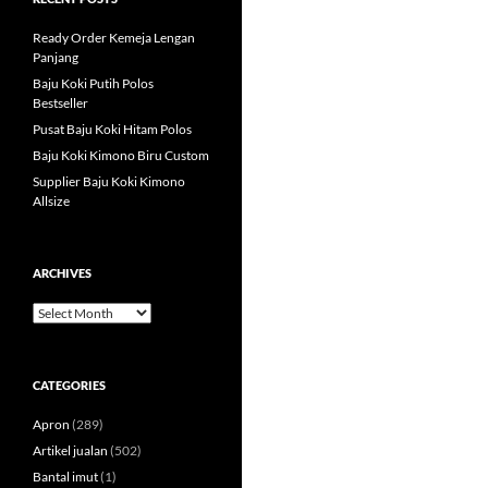
Ready Order Kemeja Lengan
Panjang
Baju Koki Putih Polos
Bestseller
Pusat Baju Koki Hitam Polos
Baju Koki Kimono Biru Custom
Supplier Baju Koki Kimono
Allsize
ARCHIVES
Archives
CATEGORIES
Apron
(289)
Artikel jualan
(502)
Bantal imut
(1)