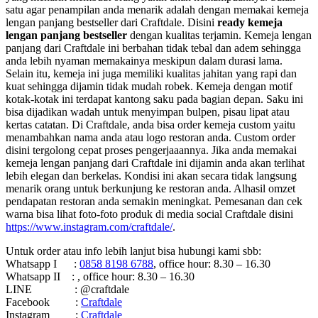
satu agar penampilan anda menarik adalah dengan memakai kemeja
lengan panjang bestseller dari Craftdale. Disini
ready kemeja
lengan panjang bestseller
dengan kualitas terjamin. Kemeja lengan
panjang dari Craftdale ini berbahan tidak tebal dan adem sehingga
anda lebih nyaman memakainya meskipun dalam durasi lama.
Selain itu, kemeja ini juga memiliki kualitas jahitan yang rapi dan
kuat sehingga dijamin tidak mudah robek. Kemeja dengan motif
kotak-kotak ini terdapat kantong saku pada bagian depan. Saku ini
bisa dijadikan wadah untuk menyimpan bulpen, pisau lipat atau
kertas catatan. Di Craftdale, anda bisa order kemeja custom yaitu
menambahkan nama anda atau logo restoran anda. Custom order
disini tergolong cepat proses pengerjaaannya. Jika anda memakai
kemeja lengan panjang dari Craftdale ini dijamin anda akan terlihat
lebih elegan dan berkelas. Kondisi ini akan secara tidak langsung
menarik orang untuk berkunjung ke restoran anda. Alhasil omzet
pendapatan restoran anda semakin meningkat. Pemesanan dan cek
warna bisa lihat foto-foto produk di media social Craftdale disini
https://www.instagram.com/craftdale/
.
Untuk order atau info lebih lanjut bisa hubungi kami sbb:
Whatsapp I :
0858 8198 6788
, office hour: 8.30 – 16.30
Whatsapp II : , office hour: 8.30 – 16.30
LINE : @craftdale
Facebook :
Craftdale
Instagram :
Craftdale