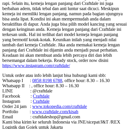
rapi. Selain itu, kemeja lengan panjang dari Craftdale ini juga
berbahan adem, tidak tebal dan anti luntur saat dicuci. Meskipun
kemeja ini memiliki lengan panjang, namun pada bagian ujungnya
bisa anda lipat. Kondisi ini akan mempermudah anda dalam
beraktifitas di dapur. Anda juga bisa pilih model kancing yang sesuai
dengan keinginan anda. Kemeja lengan panjang dari Craftdale ini
terkesan unik. Hal ini terlihat dari model kemeja lengan panjang
yang bermotif kotak-kotak. Keunikan inilah yang menjadi nilai
tambah dari kemeja Craftdale. Jika anda memakai kemeja lengan
panjang dari Craftdale ini dijamin anda menjadi pusat perhatian.
Keadaan ini akan membuat anda lebih percaya diri dan lebih
bersemangat dalam bekerja. Ready stock, order now disini
https://www.instagram.com/craftdale/
Untuk order atau info lebih lanjut bisa hubungi kami sbb:
Whatsapp I :
0858 8198 6788
, office hour: 8.30 – 16.30
Whatsapp II : , office hour: 8.30 – 16.30
LINE : @craftdale
Facebook :
Craftdale
Instagram :
Craftdale
Order 24 jam :
www.tokopedia.com/craftdale
Portfolio :
www.craftdale.com/kisah
Email : craftdaleshop@gmail.com
Kami bisa kirim ke seluruh Indonesia via JNE/sicepat/J&T /REX
Logistik dan Gojek untuk Jakarta