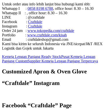
Untuk order atau info lebih lanjut bisa hubungi kami sbb:
Whatsapp I :
0858 8198 6788
, office hour: 8.30 – 16.30
Whatsapp II : , office hour: 8.30 – 16.30
LINE : @craftdale
Facebook :
Craftdale
Instagram :
Craftdale
Order 24 jam :
www.tokopedia.com/craftdale
Portfolio :
www.craftdale.com/kisah
Email : craftdaleshop@gmail.com
Kami bisa kirim ke seluruh Indonesia via JNE/sicepat/J&T /REX
Logistik dan Gojek untuk Jakarta
Kemeja Lengan Panjang Ready Stock
Pusat Kemeja Lengan
Panjang Custom
Supplier Kemeja Lengan Panjang Terpercaya
Customized Apron & Oven Glove
“Craftdale” Instagram
Facebook “Craftdale” Page