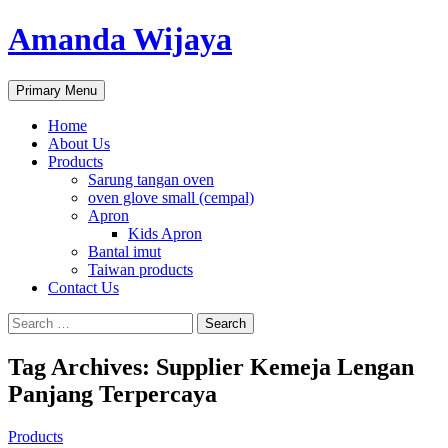
Amanda Wijaya
Search
Skip
Primary Menu
to
content
Home
About Us
Products
Sarung tangan oven
oven glove small (cempal)
Apron
Kids Apron
Bantal imut
Taiwan products
Contact Us
Search
for:
Tag Archives: Supplier Kemeja Lengan
Panjang Terpercaya
Products