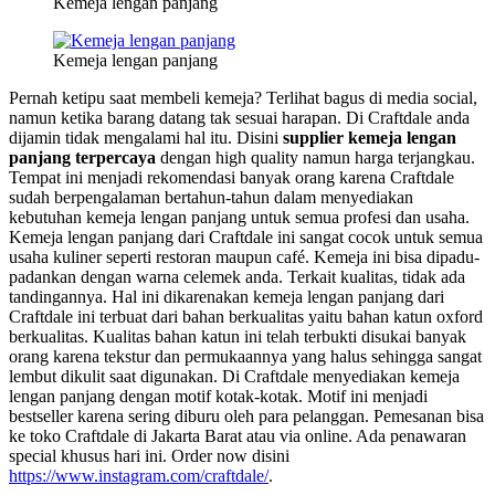
Kemeja lengan panjang
Kemeja lengan panjang
Pernah ketipu saat membeli kemeja? Terlihat bagus di media social,
namun ketika barang datang tak sesuai harapan. Di Craftdale anda
dijamin tidak mengalami hal itu. Disini
supplier kemeja lengan
panjang terpercaya
dengan high quality namun harga terjangkau.
Tempat ini menjadi rekomendasi banyak orang karena Craftdale
sudah berpengalaman bertahun-tahun dalam menyediakan
kebutuhan kemeja lengan panjang untuk semua profesi dan usaha.
Kemeja lengan panjang dari Craftdale ini sangat cocok untuk semua
usaha kuliner seperti restoran maupun café. Kemeja ini bisa dipadu-
padankan dengan warna celemek anda. Terkait kualitas, tidak ada
tandingannya. Hal ini dikarenakan kemeja lengan panjang dari
Craftdale ini terbuat dari bahan berkualitas yaitu bahan katun oxford
berkualitas. Kualitas bahan katun ini telah terbukti disukai banyak
orang karena tekstur dan permukaannya yang halus sehingga sangat
lembut dikulit saat digunakan. Di Craftdale menyediakan kemeja
lengan panjang dengan motif kotak-kotak. Motif ini menjadi
bestseller karena sering diburu oleh para pelanggan. Pemesanan bisa
ke toko Craftdale di Jakarta Barat atau via online. Ada penawaran
special khusus hari ini. Order now disini
https://www.instagram.com/craftdale/
.