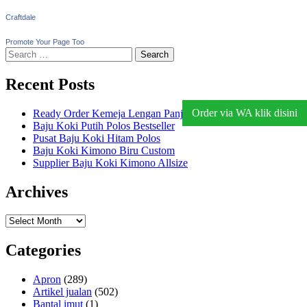
Craftdale
Promote Your Page Too
Search
for:
Recent Posts
Order via WA klik disini
Ready Order Kemeja Lengan Panjang
Baju Koki Putih Polos Bestseller
Pusat Baju Koki Hitam Polos
Baju Koki Kimono Biru Custom
Supplier Baju Koki Kimono Allsize
Archives
Archives
Categories
Apron
(289)
Artikel jualan
(502)
Bantal imut
(1)