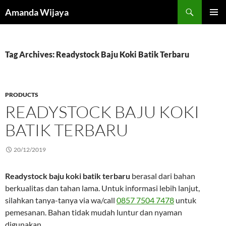
Search
Amanda Wijaya
SKIP
PRIMAR
TO
MENU
CONTENT
Tag Archives: Readystock Baju Koki Batik Terbaru
PRODUCTS
READYSTOCK BAJU KOKI
BATIK TERBARU
20/12/2019
Readystock baju koki batik terbaru
berasal dari bahan
berkualitas dan tahan lama. Untuk informasi lebih lanjut,
silahkan tanya-tanya via wa/call
0857 7504 7478
untuk
pemesanan. Bahan tidak mudah luntur dan nyaman
digunakan.