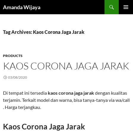
Search
Amanda Wijaya
SKIP
PRIMAR
TO
MENU
CONTENT
Tag Archives: Kaos Corona Jaga Jarak
PRODUCTS
KAOS CORONA JAGA JARAK
03/08/2020
Di tempat ini tersedia
kaos corona jaga jarak
dengan kualitas
terjamin. Terkait model dan warna, bisa tanya-tanya via wa/call
. Harga terjangkau.
Kaos Corona Jaga Jarak