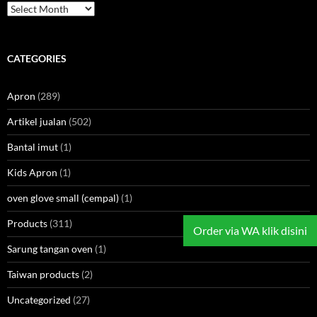
Archives
CATEGORIES
Apron
(289)
Artikel jualan
(502)
Bantal imut
(1)
Kids Apron
(1)
oven glove small (cempal)
(1)
Products
(311)
Order via WA klik disini
Sarung tangan oven
(1)
Taiwan products
(2)
Uncategorized
(27)