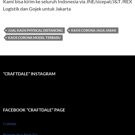
Kami bisa kirim ke seluruh Indonesia via JNE/sicepat/J&T /REX
Logistik dan Gojek untuk Jakarta
JUAL KAOS PHYSICAL DISTANCING
KAOS CORONA JAGA JARAK
KAOS CORONA MODEL TERBARU
“CRAFTDALE” INSTAGRAM
FACEBOOK “CRAFTDALE” PAGE
Craftdale
Promote Your Page Too