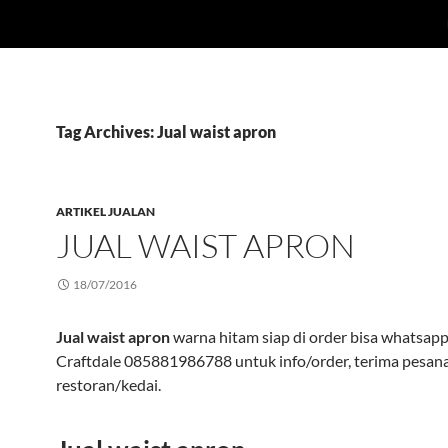
Tag Archives: Jual waist apron
ARTIKEL JUALAN
JUAL WAIST APRON
18/07/2016
Jual waist apron
warna hitam siap di order bisa whatsapp
Craftdale 085881986788 untuk info/order, terima pesan
restoran/kedai.