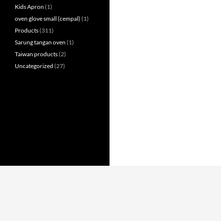
Kids Apron
(1)
oven glove small (cempal)
(1)
Products
(311)
Sarung tangan oven
(1)
Taiwan products
(2)
Uncategorized
(27)