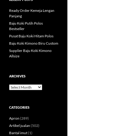
Ready Order Kemeja Lengan
Panjang
Baju Koki Putih Polos
Bestseller
Pusat Baju Koki Hitam Polos
Baju Koki Kimono Biru Custom
Supplier Baju Koki Kimono
Allsize
ARCHIVES
Archives
CATEGORIES
Apron
(289)
Artikel jualan
(502)
Bantal imut
(1)