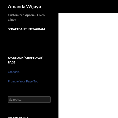
Search
Amanda Wijaya
Customized Apron & Oven
Glove
“CRAFTDALE” INSTAGRAM
FACEBOOK “CRAFTDALE”
PAGE
Craftdale
Promote Your Page Too
Search
for:
RECENT POSTS