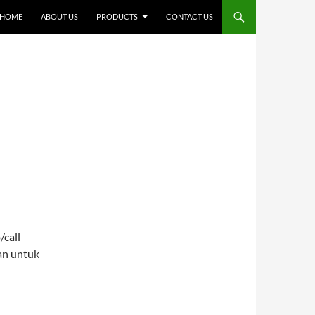
SKIP TO CONTENT
HOME
ABOUT US
PRODUCTS
CONTACT US
/call
an untuk