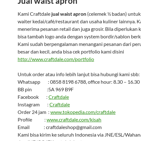
Jual waist apron
Kami Craftdale
jual waist apron
(celemek ½ badan) untuk
waiter kedai/café/restaurant dan usaha kuliner lainnya. 
menerima pesanan retail dan juga grosir. Bila diperlukan 
bisa tambah logo anda dengan system bordir/sablon berku
Kami sudah berpengalaman menangani pesanan dari per
besar dan kecil, anda bisa cek portfolio kami disini
http://www.craftdale.com/portfolio
Untuk order atau info lebih lanjut bisa hubungi kami sbb:
Whatsapp : 0858 8198 6788, office hour: 8.30 – 16.30
BB pin :5A 969 B9F
Facebook :
Craftdale
Instagram :
Craftdale
Order 24 jam :
www.tokopedia.com/craftdale
Profile :
www.craftdale.com/kisah
Email : craftdaleshop@gmail.com
Kami bisa kirim ke seluruh Indonesia via JNE/ESL/Wahana