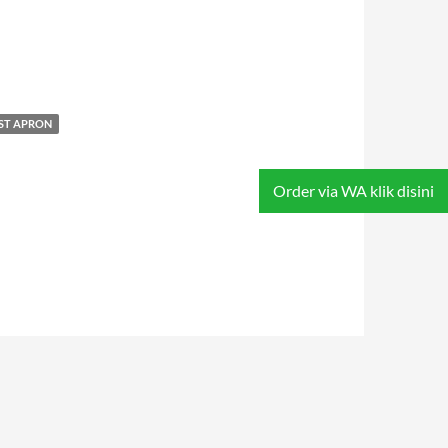
ST APRON
Order via WA klik disini