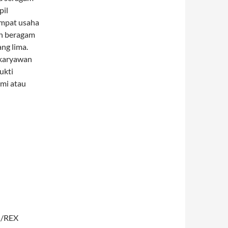
pil
empat usaha
eh beragam
ng lima.
 karyawan
ukti
ami atau
T /REX