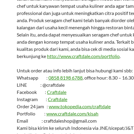
chef untuk karyawan tempat usaha kuliner anda agar tam
professional dan juga untuk meningkatkan citra positif t
anda. Produk seragam chef kami telah banyak diorder ol
kalangan dari usaha kecil menengah hingga restoran binta
Selain itu, anda dapat menyesuaikan seragam chef untuk
anda dengan konsep tempat usaha kuliner anda. Terkait b
kualitas produk dari kami, anda bisa cek di media sosial k
berkunjung ke
http://www.craftdale.com/portfolio
.
Untuk order atau info lebih lanjut bisa hubungi kami sbb:
Whatsapp :
0858 8198 6788
, office hour: 8.30 – 16.30
LINE : @craftdale
Facebook :
Craftdale
Instagram :
Craftdale
Order 24 jam :
www.tokopedia.com/craftdale
Portfolio :
www.craftdale.com/kisah
Email : craftdaleshop@gmail.com
Kami bisa kirim ke seluruh Indonesia via JNE/sicepat/J&