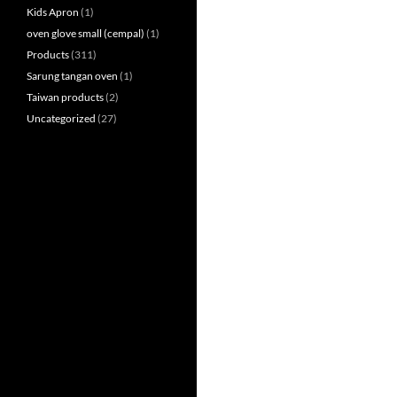
Kids Apron
(1)
oven glove small (cempal)
(1)
Products
(311)
Sarung tangan oven
(1)
Taiwan products
(2)
Uncategorized
(27)