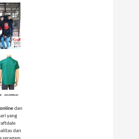
 online
dan
ari yang
raftdale
alitas dan
a seragam