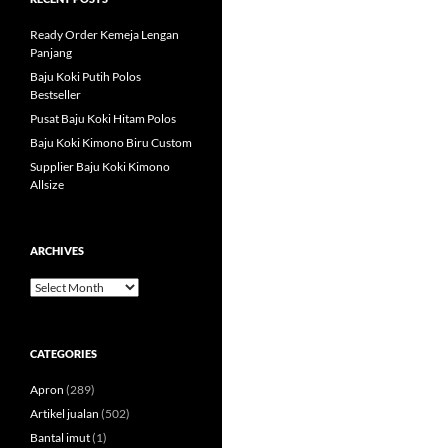
Ready Order Kemeja Lengan
Panjang
Baju Koki Putih Polos
Bestseller
Pusat Baju Koki Hitam Polos
Baju Koki Kimono Biru Custom
Supplier Baju Koki Kimono
Allsize
ARCHIVES
Archives
CATEGORIES
Apron
(289)
Artikel jualan
(502)
Bantal imut
(1)