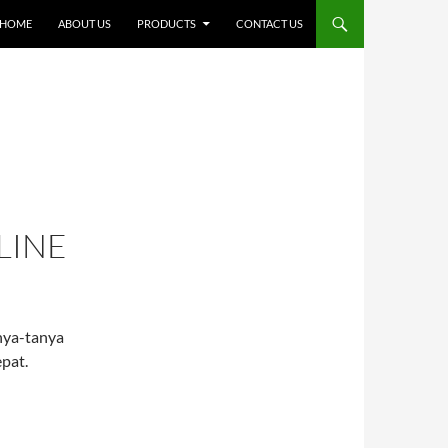
SKIP TO CONTENT
HOME
ABOUT US
PRODUCTS
CONTACT US
LINE
anya-tanya
pat.