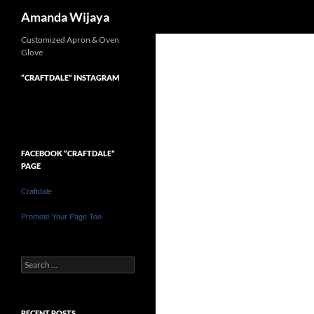
Search
Amanda Wijaya
Customized Apron & Oven
Glove
“CRAFTDALE” INSTAGRAM
FACEBOOK “CRAFTDALE”
PAGE
Craftdale
Promote Your Page Too
Search
for:
RECENT POSTS