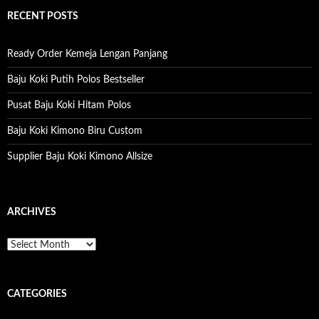
r
c
RECENT POSTS
h
f
o
Ready Order Kemeja Lengan Panjang
r
:
Baju Koki Putih Polos Bestseller
Pusat Baju Koki Hitam Polos
Baju Koki Kimono Biru Custom
Supplier Baju Koki Kimono Allsize
ARCHIVES
A
r
c
h
CATEGORIES
i
v