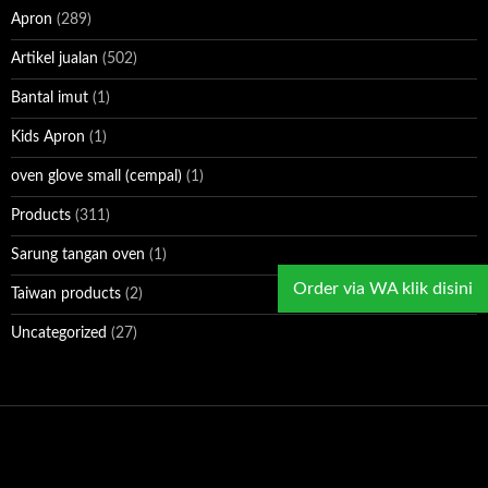
e
Apron
(289)
s
Artikel jualan
(502)
Bantal imut
(1)
Kids Apron
(1)
oven glove small (cempal)
(1)
Products
(311)
Sarung tangan oven
(1)
Order via WA klik disini
Taiwan products
(2)
Uncategorized
(27)