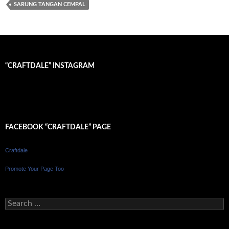
SARUNG TANGAN CEMPAL
“CRAFTDALE” INSTAGRAM
FACEBOOK “CRAFTDALE” PAGE
Craftdale
Promote Your Page Too
S
e
a