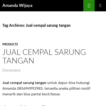
Search
Amanda Wijaya
SKIP
PRIMAR
TO
MENU
CONTENT
Tag Archives: Jual cempal sarung tangan
PRODUCTS
JUAL CEMPAL SARUNG
TANGAN
05/03/2015
Jual cempal sarung tangan
untuk dapur bisa hubungi
Amanda 085694992983, tersedia aneka pilihan motif
menarik dan bisa partai kecil/besar.