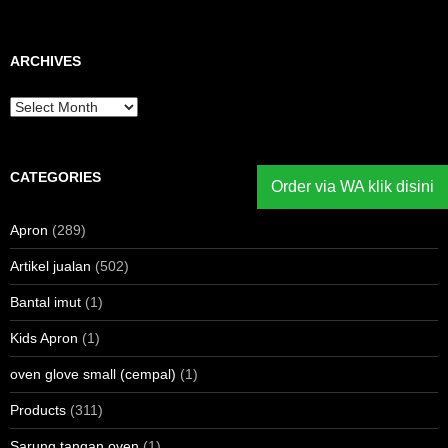
ARCHIVES
Archives
CATEGORIES
Order via WA klik disini
Apron
(289)
Artikel jualan
(502)
Bantal imut
(1)
Kids Apron
(1)
oven glove small (cempal)
(1)
Products
(311)
Sarung tangan oven
(1)