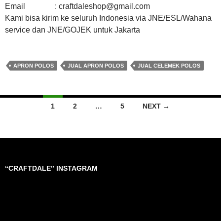
Email : craftdaleshop@gmail.com
Kami bisa kirim ke seluruh Indonesia via JNE/ESL/Wahana
service dan JNE/GOJEK untuk Jakarta
APRON POLOS
JUAL APRON POLOS
JUAL CELEMEK POLOS
Posts
1
2
…
5
NEXT →
navigation
“CRAFTDALE” INSTAGRAM