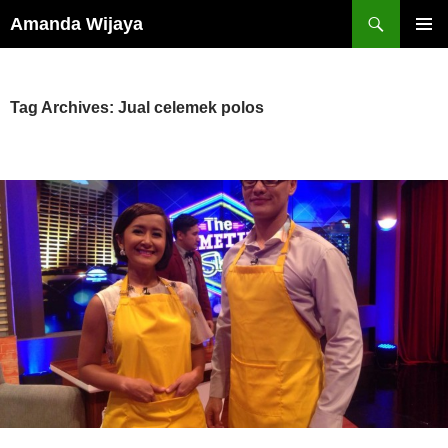
Search
Amanda Wijaya
SKIP
PRIMAR
TO
MENU
CONTENT
Tag Archives: Jual celemek polos