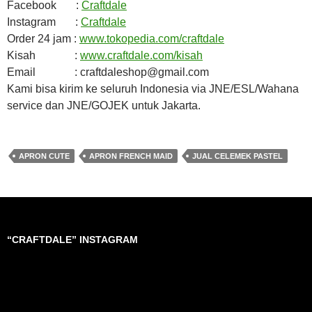
Facebook :
Craftdale
Instagram :
Craftdale
Order 24 jam :
www.tokopedia.com/craftdale
Kisah :
www.craftdale.com/kisah
Email : craftdaleshop@gmail.com
Kami bisa kirim ke seluruh Indonesia via JNE/ESL/Wahana
service dan JNE/GOJEK untuk Jakarta.
APRON CUTE
APRON FRENCH MAID
JUAL CELEMEK PASTEL
“CRAFTDALE” INSTAGRAM