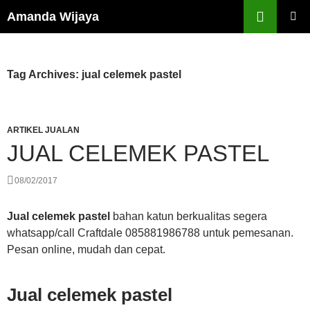
Search
Amanda Wijaya
SKIP
PRIMAR
TO
MENU
CONTENT
Tag Archives: jual celemek pastel
ARTIKEL JUALAN
JUAL CELEMEK PASTEL
08/02/2017
Jual celemek pastel
bahan katun berkualitas segera
whatsapp/call Craftdale 085881986788 untuk pemesanan.
Pesan online, mudah dan cepat.
Jual celemek pastel