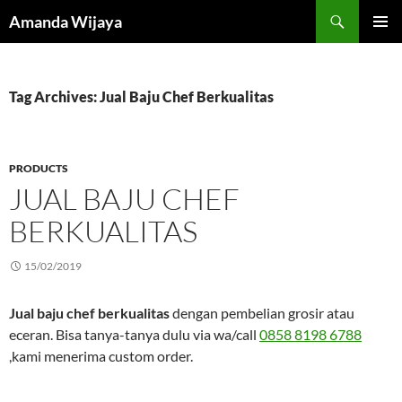
Search
Amanda Wijaya
SKIP
PRIMAR
TO
MENU
CONTENT
Tag Archives: Jual Baju Chef Berkualitas
PRODUCTS
JUAL BAJU CHEF
BERKUALITAS
15/02/2019
Jual baju chef berkualitas
dengan pembelian grosir atau
eceran. Bisa tanya-tanya dulu via wa/call
0858 8198 6788
,kami menerima custom order.