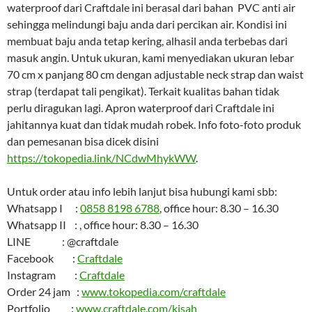
waterproof dari Craftdale ini berasal dari bahan PVC anti air
sehingga melindungi baju anda dari percikan air. Kondisi ini
membuat baju anda tetap kering, alhasil anda terbebas dari
masuk angin. Untuk ukuran, kami menyediakan ukuran lebar
70 cm x panjang 80 cm dengan adjustable neck strap dan waist
strap (terdapat tali pengikat). Terkait kualitas bahan tidak
perlu diragukan lagi. Apron waterproof dari Craftdale ini
jahitannya kuat dan tidak mudah robek. Info foto-foto produk
dan pemesanan bisa dicek disini
https://tokopedia.link/NCdwMhykWW
.
Untuk order atau info lebih lanjut bisa hubungi kami sbb:
Whatsapp I :
0858 8198 6788
, office hour: 8.30 – 16.30
Whatsapp II : , office hour: 8.30 – 16.30
LINE : @craftdale
Facebook :
Craftdale
Instagram :
Craftdale
Order 24 jam :
www.tokopedia.com/craftdale
Portfolio :
www.craftdale.com/kisah