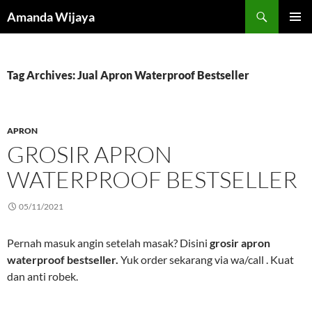
Search
Amanda Wijaya
SKIP
PRIMAR
TO
MENU
CONTENT
Tag Archives: Jual Apron Waterproof Bestseller
APRON
GROSIR APRON
WATERPROOF BESTSELLER
05/11/2021
Pernah masuk angin setelah masak? Disini
grosir apron
waterproof bestseller.
Yuk order sekarang via wa/call . Kuat
dan anti robek.