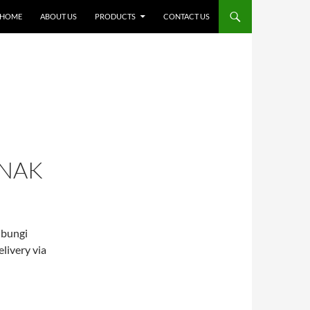
SKIP TO CONTENT
HOME
ABOUT US
PRODUCTS
CONTACT US
ANAK
hubungi
livery via