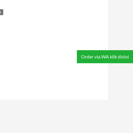
K
Order via WA klik disini