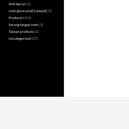
Kids Apron
(1)
oven glove small (cempal)
(1)
Products
(311)
Sarung tangan oven
(1)
Taiwan products
(2)
Uncategorized
(27)