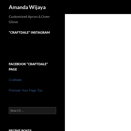
Search
Amanda Wijaya
Customized Apron & Oven
Glove
“CRAFTDALE” INSTAGRAM
FACEBOOK “CRAFTDALE”
PAGE
Craftdale
Promote Your Page Too
Search
for:
RECENT POSTS