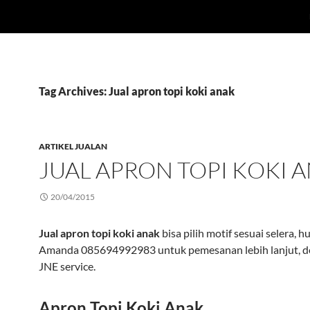
Tag Archives: Jual apron topi koki anak
ARTIKEL JUALAN
JUAL APRON TOPI KOKI 
20/04/2015
Jual apron topi koki anak
bisa pilih motif sesuai selera, 
Amanda 085694992983 untuk pemesanan lebih lanjut, de
JNE service.
Apron Topi Koki Anak