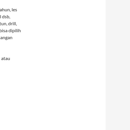
ahun, les
 dsb,
un, drill,
isa dipilih
tangan
 atau