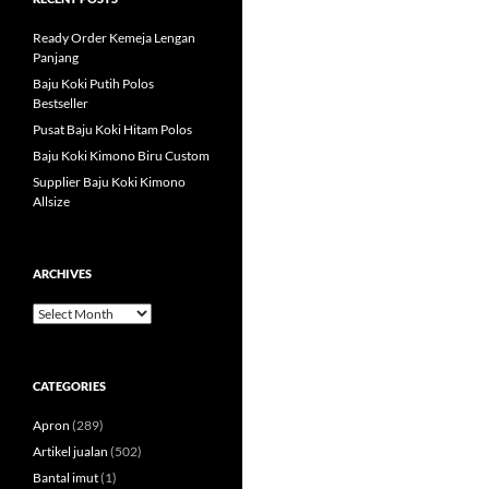
Ready Order Kemeja Lengan
Panjang
Baju Koki Putih Polos
Bestseller
Pusat Baju Koki Hitam Polos
Baju Koki Kimono Biru Custom
Supplier Baju Koki Kimono
Allsize
ARCHIVES
Archives
CATEGORIES
Apron
(289)
Artikel jualan
(502)
Bantal imut
(1)