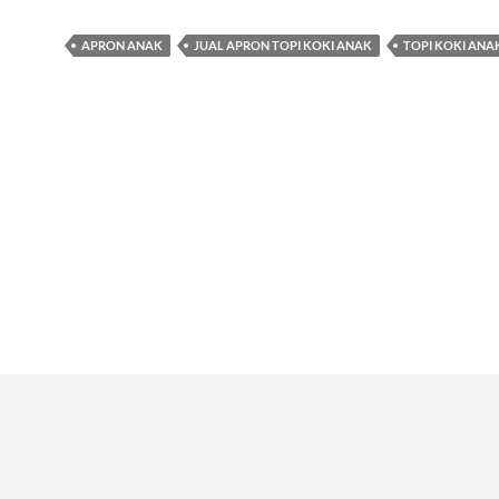
APRON ANAK
JUAL APRON TOPI KOKI ANAK
TOPI KOKI ANA