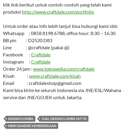
klik link berikut untuk contoh-contoh yang telah kami
produksi
http://www.craftdale.com/portfolio
Untuk order atau info lebih lanjut bisa hubungi kami sbb:
Whatsapp : 0858 8198 6788, office hour: 8.30 – 16.30
BB pin : D2520 D83
Line : @craftdale (pakai @)
Facebook :
Craftdale
Instagram :
Craftdale
Order 24 jam :
www.tokopedia.com/craftdale
Kisah :
www.craftdale.com/kisah
Email : craftdaleshop@gmail.com
Kami bisa kirim ke seluruh Indonesia via JNE/ESL/Wahana
service dan JNE/GOJEK untuk Jakarta.
HADIAH LOMBA
JUAL HADIAH LOMBA HUT RI
MERCHANDISE KEMERDEKAAN