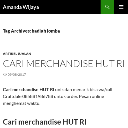
Search
Amanda Wijaya
SKIP
PRIMAR
TO
MENU
CONTENT
Tag Archives: hadiah lomba
ARTIKEL JUALAN
CARI MERCHANDISE HUT RI
09/08/2017
Cari merchandise HUT RI
unik dan menarik bisa wa/call
Craftdale 085881986788 untuk order. Pesan online
menghemat waktu.
Cari merchandise HUT RI