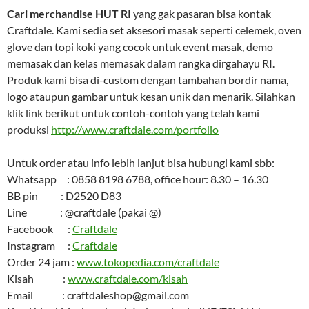
Cari merchandise HUT RI
yang gak pasaran bisa kontak
Craftdale. Kami sedia set aksesori masak seperti celemek, oven
glove dan topi koki yang cocok untuk event masak, demo
memasak dan kelas memasak dalam rangka dirgahayu RI.
Produk kami bisa di-custom dengan tambahan bordir nama,
logo ataupun gambar untuk kesan unik dan menarik. Silahkan
klik link berikut untuk contoh-contoh yang telah kami
produksi
http://www.craftdale.com/portfolio
Untuk order atau info lebih lanjut bisa hubungi kami sbb:
Whatsapp : 0858 8198 6788, office hour: 8.30 – 16.30
BB pin : D2520 D83
Line : @craftdale (pakai @)
Facebook :
Craftdale
Instagram :
Craftdale
Order 24 jam :
www.tokopedia.com/craftdale
Kisah :
www.craftdale.com/kisah
Email : craftdaleshop@gmail.com