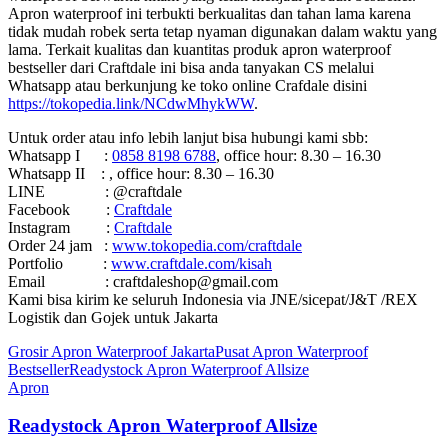
Apron waterproof ini terbukti berkualitas dan tahan lama karena
tidak mudah robek serta tetap nyaman digunakan dalam waktu yang
lama. Terkait kualitas dan kuantitas produk apron waterproof
bestseller dari Craftdale ini bisa anda tanyakan CS melalui
Whatsapp atau berkunjung ke toko online Crafdale disini
https://tokopedia.link/NCdwMhykWW
.
Untuk order atau info lebih lanjut bisa hubungi kami sbb:
Whatsapp I :
0858 8198 6788
, office hour: 8.30 – 16.30
Whatsapp II : , office hour: 8.30 – 16.30
LINE : @craftdale
Facebook :
Craftdale
Instagram :
Craftdale
Order 24 jam :
www.tokopedia.com/craftdale
Portfolio :
www.craftdale.com/kisah
Email : craftdaleshop@gmail.com
Kami bisa kirim ke seluruh Indonesia via JNE/sicepat/J&T /REX
Logistik dan Gojek untuk Jakarta
Grosir Apron Waterproof Jakarta
Pusat Apron Waterproof
Bestseller
Readystock Apron Waterproof Allsize
Apron
Readystock Apron Waterproof Allsize