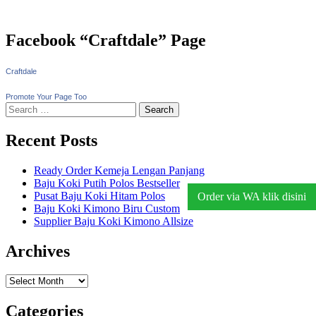
Facebook “Craftdale” Page
Craftdale
Promote Your Page Too
Search
for:
Recent Posts
Ready Order Kemeja Lengan Panjang
Baju Koki Putih Polos Bestseller
Pusat Baju Koki Hitam Polos
Order via WA klik disini
Baju Koki Kimono Biru Custom
Supplier Baju Koki Kimono Allsize
Archives
Archives
Categories