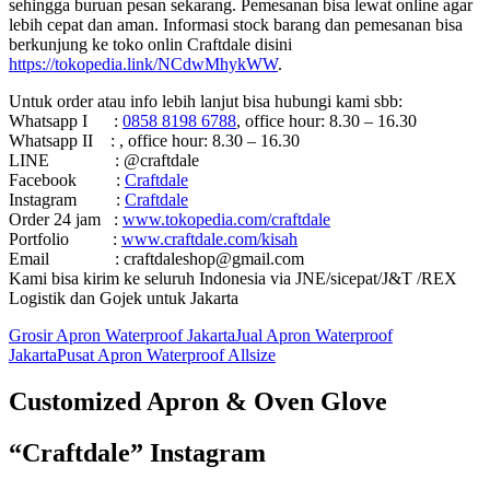
sehingga buruan pesan sekarang. Pemesanan bisa lewat online agar
lebih cepat dan aman. Informasi stock barang dan pemesanan bisa
berkunjung ke toko onlin Craftdale disini
https://tokopedia.link/NCdwMhykWW
.
Untuk order atau info lebih lanjut bisa hubungi kami sbb:
Whatsapp I :
0858 8198 6788
, office hour: 8.30 – 16.30
Whatsapp II : , office hour: 8.30 – 16.30
LINE : @craftdale
Facebook :
Craftdale
Instagram :
Craftdale
Order 24 jam :
www.tokopedia.com/craftdale
Portfolio :
www.craftdale.com/kisah
Email : craftdaleshop@gmail.com
Kami bisa kirim ke seluruh Indonesia via JNE/sicepat/J&T /REX
Logistik dan Gojek untuk Jakarta
Grosir Apron Waterproof Jakarta
Jual Apron Waterproof
Jakarta
Pusat Apron Waterproof Allsize
Customized Apron & Oven Glove
“Craftdale” Instagram