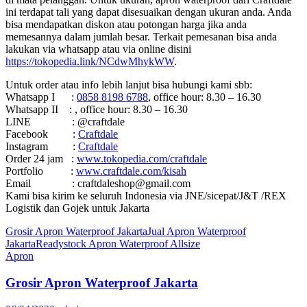
ini terdapat tali yang dapat disesuaikan dengan ukuran anda. Anda
bisa mendapatkan diskon atau potongan harga jika anda
memesannya dalam jumlah besar. Terkait pemesanan bisa anda
lakukan via whatsapp atau via online disini
https://tokopedia.link/NCdwMhykWW
.
Untuk order atau info lebih lanjut bisa hubungi kami sbb:
Whatsapp I :
0858 8198 6788
, office hour: 8.30 – 16.30
Whatsapp II : , office hour: 8.30 – 16.30
LINE : @craftdale
Facebook :
Craftdale
Instagram :
Craftdale
Order 24 jam :
www.tokopedia.com/craftdale
Portfolio :
www.craftdale.com/kisah
Email : craftdaleshop@gmail.com
Kami bisa kirim ke seluruh Indonesia via JNE/sicepat/J&T /REX
Logistik dan Gojek untuk Jakarta
Grosir Apron Waterproof Jakarta
Jual Apron Waterproof
Jakarta
Readystock Apron Waterproof Allsize
Apron
Grosir Apron Waterproof Jakarta