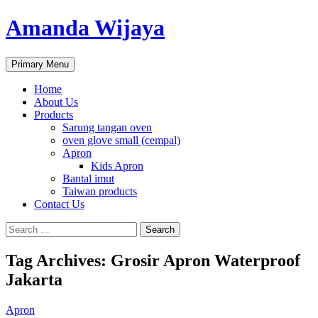
Amanda Wijaya
Search
Skip
Primary Menu
to
content
Home
About Us
Products
Sarung tangan oven
oven glove small (cempal)
Apron
Kids Apron
Bantal imut
Taiwan products
Contact Us
Search
for:
Tag Archives: Grosir Apron Waterproof
Jakarta
Apron