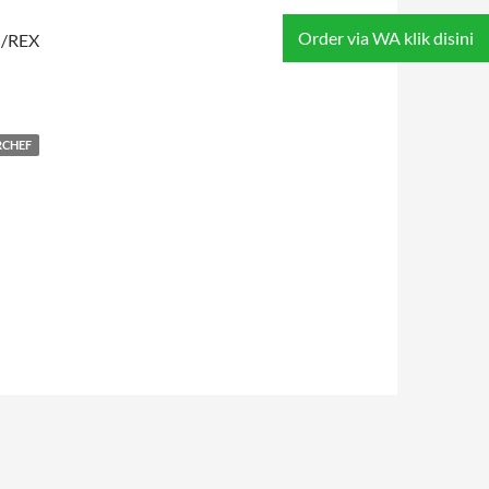
Order via WA klik disini
T /REX
RCHEF