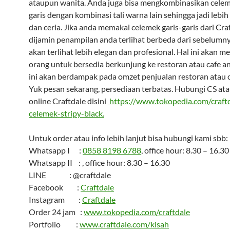
ataupun wanita. Anda juga bisa mengkombinasikan celem
garis dengan kombinasi tali warna lain sehingga jadi lebi
dan ceria. Jika anda memakai celemek garis-garis dari Craf
dijamin penampilan anda terlihat berbeda dari sebelumn
akan terlihat lebih elegan dan profesional. Hal ini akan 
orang untuk bersedia berkunjung ke restoran atau cafe a
ini akan berdampak pada omzet penjualan restoran atau c
Yuk pesan sekarang, persediaan terbatas. Hubungi CS at
online Craftdale disini
https://www.tokopedia.com/craft
celemek-stripy-black.
Untuk order atau info lebih lanjut bisa hubungi kami sbb:
Whatsapp I :
0858 8198 6788
, office hour: 8.30 – 16.30
Whatsapp II : , office hour: 8.30 – 16.30
LINE : @craftdale
Facebook :
Craftdale
Instagram :
Craftdale
Order 24 jam :
www.tokopedia.com/craftdale
Portfolio :
www.craftdale.com/kisah