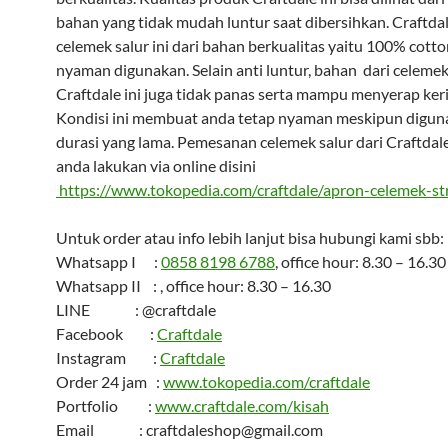
bahan yang tidak mudah luntur saat dibersihkan. Craftd
celemek salur ini dari bahan berkualitas yaitu 100% cott
nyaman digunakan. Selain anti luntur, bahan dari celemek
Craftdale ini juga tidak panas serta mampu menyerap keri
Kondisi ini membuat anda tetap nyaman meskipun digun
durasi yang lama. Pemesanan celemek salur dari Craftdale 
anda lakukan via online disini
https://www.tokopedia.com/craftdale/apron-celemek-str
Untuk order atau info lebih lanjut bisa hubungi kami sbb:
Whatsapp I :
0858 8198 6788
, office hour: 8.30 – 16.30
Whatsapp II : , office hour: 8.30 – 16.30
LINE : @craftdale
Facebook :
Craftdale
Instagram :
Craftdale
Order 24 jam :
www.tokopedia.com/craftdale
Portfolio :
www.craftdale.com/kisah
Email : craftdaleshop@gmail.com