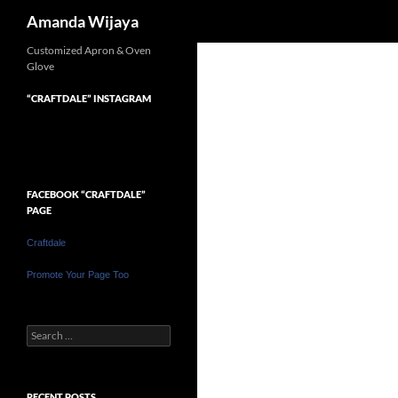
Search
Amanda Wijaya
Customized Apron & Oven
Glove
“CRAFTDALE” INSTAGRAM
FACEBOOK “CRAFTDALE”
PAGE
Craftdale
Promote Your Page Too
Search
for:
RECENT POSTS