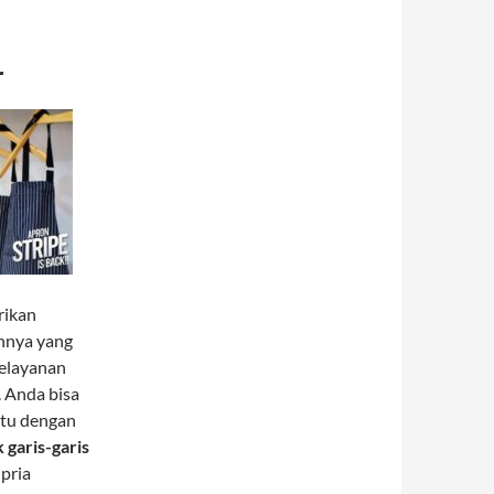
r
rikan
nnya yang
pelayanan
 Anda bisa
itu dengan
 garis-garis
 pria