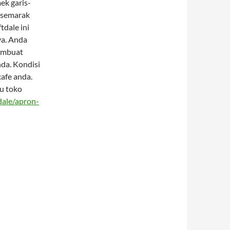
ek garis-
h semarak
tdale ini
ya. Anda
membuat
nda. Kondisi
afe anda.
au toko
dale/apron-