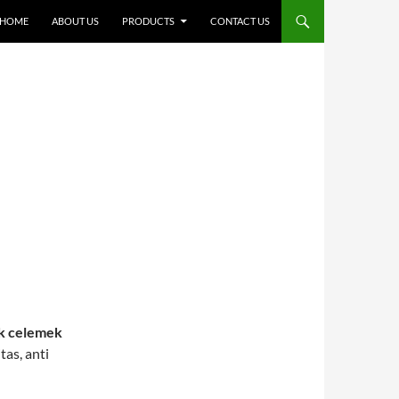
SKIP TO CONTENT
HOME
ABOUT US
PRODUCTS
CONTACT US
k celemek
tas, anti