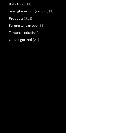
Kids Apron
(1)
oven glove small (cempal)
(1)
Products
(311)
Sarung tangan oven
(1)
Taiwan products
(2)
Uncategorized
(27)