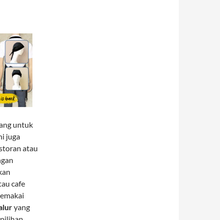
rang untuk
ni juga
storan atau
engan
kan
tau cafe
memakai
alur
yang
 pilihan