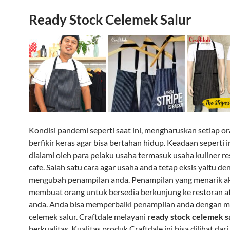
Ready Stock Celemek Salur
Kondisi pandemi seperti saat ini, mengharuskan setiap o
berfikir keras agar bisa bertahan hidup. Keadaan seperti i
dialami oleh para pelaku usaha termasuk usaha kuliner re
cafe. Salah satu cara agar usaha anda tetap eksis yaitu d
mengubah penampilan anda. Penampilan yang menarik a
membuat orang untuk bersedia berkunjung ke restoran a
anda. Anda bisa memperbaiki penampilan anda dengan 
celemek salur. Craftdale melayani
ready stock celemek s
berkualitas. Kualitas produk Craftdale ini bisa dilihat dari