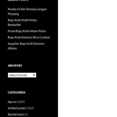
Ready Order Kemeja Lengan
Panjang
Baju Koki Putih Polos
Bestseller
Pusat Baju Koki Hitam Polos
Baju Koki Kimono Biru Custom
Supplier Baju Koki Kimono
Allsize
ARCHIVES
Archives
CATEGORIES
Apron
(289)
Artikel jualan
(502)
Bantal imut
(1)