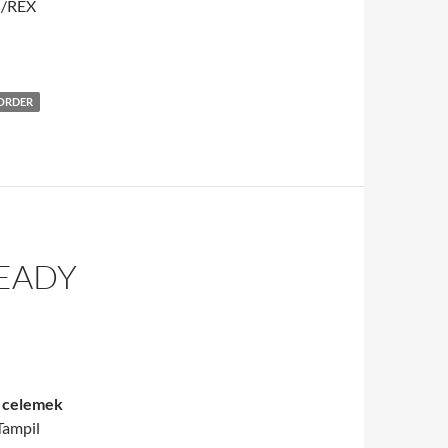
T /REX
 ORDER
READY
i
celemek
Tampil