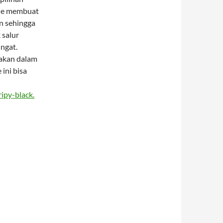
ale membuat
on sehingga
 salur
ngat.
akan dalam
ini bisa
ipy-black.