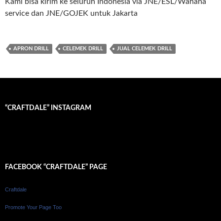
Kami bisa kirim ke seluruh Indonesia via JNE/ESL/Wahana
service dan JNE/GOJEK untuk Jakarta
APRON DRILL
CELEMEK DRILL
JUAL CELEMEK DRILL
“CRAFTDALE” INSTAGRAM
FACEBOOK “CRAFTDALE” PAGE
Craftdale
Promote Your Page Too