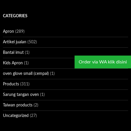
r
c
h
CATEGORIES
i
v
e
Apron
(289)
s
Artikel jualan
(502)
Bantal imut
(1)
Order via WA klik disini
Kids Apron
(1)
oven glove small (cempal)
(1)
Products
(311)
Sarung tangan oven
(1)
Taiwan products
(2)
Uncategorized
(27)