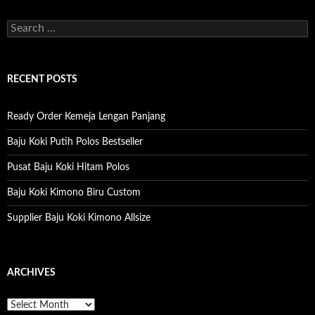
S
e
a
r
c
RECENT POSTS
h
f
o
Ready Order Kemeja Lengan Panjang
r
:
Baju Koki Putih Polos Bestseller
Pusat Baju Koki Hitam Polos
Baju Koki Kimono Biru Custom
Supplier Baju Koki Kimono Allsize
ARCHIVES
A