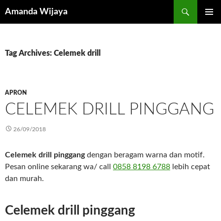
Search
Amanda Wijaya
SKIP
PRIMAR
TO
MENU
CONTENT
Tag Archives: Celemek drill
APRON
CELEMEK DRILL PINGGANG
26/09/2018
Celemek drill pinggang
dengan beragam warna dan motif.
Pesan online sekarang wa/ call
0858 8198 6788
lebih cepat
dan murah.
Celemek drill pinggang