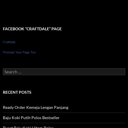
FACEBOOK “CRAFTDALE” PAGE
Craftdale
Promote Your Page Too
Search
for:
RECENT POSTS
Ready Order Kemeja Lengan Panjang
Baju Koki Putih Polos Bestseller
Pusat Baju Koki Hitam Polos