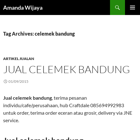
Search
Amanda Wijaya
SKIP
PRIMAR
TO
MENU
CONTENT
Tag Archives: celemek bandung
ARTIKEL JUALAN
JUAL CELEMEK BANDUNG
01/09/2015
Jual celemek bandung
, terima pesanan
individu/cafe/perusahaan, hub Craftdale 085694992983
untuk order, terima order eceran atau grosir, delivery via JNE
service.