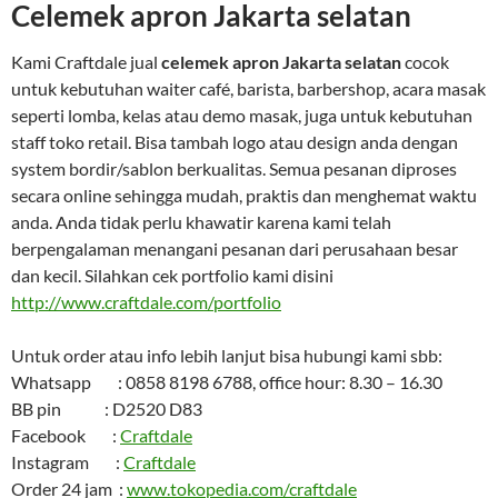
Celemek apron Jakarta selatan
Kami Craftdale jual
celemek apron Jakarta selatan
cocok
untuk kebutuhan waiter café, barista, barbershop, acara masak
seperti lomba, kelas atau demo masak, juga untuk kebutuhan
staff toko retail. Bisa tambah logo atau design anda dengan
system bordir/sablon berkualitas. Semua pesanan diproses
secara online sehingga mudah, praktis dan menghemat waktu
anda. Anda tidak perlu khawatir karena kami telah
berpengalaman menangani pesanan dari perusahaan besar
dan kecil. Silahkan cek portfolio kami disini
http://www.craftdale.com/portfolio
Untuk order atau info lebih lanjut bisa hubungi kami sbb:
Whatsapp : 0858 8198 6788, office hour: 8.30 – 16.30
BB pin : D2520 D83
Facebook :
Craftdale
Instagram :
Craftdale
Order 24 jam :
www.tokopedia.com/craftdale