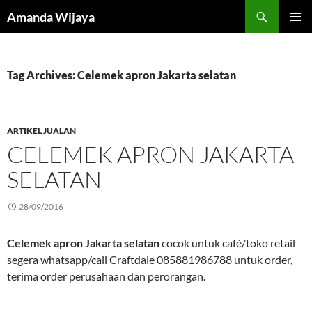
Search
Amanda Wijaya
SKIP
PRIMAR
TO
MENU
CONTENT
Tag Archives: Celemek apron Jakarta selatan
ARTIKEL JUALAN
CELEMEK APRON JAKARTA
SELATAN
28/09/2016
Celemek apron Jakarta selatan
cocok untuk café/toko retail
segera whatsapp/call Craftdale 085881986788 untuk order,
terima order perusahaan dan perorangan.