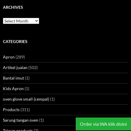
ARCHIVES
Archives
CATEGORIES
Apron
(289)
Artikel jualan
(502)
Bantal imut
(1)
Kids Apron
(1)
oven glove small (cempal)
(1)
Products
(311)
Sarung tangan oven
(1)
Order via WA klik disini
Taiwan products
(2)