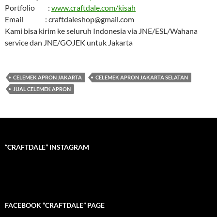
Portfolio :
www.craftdale.com/kisah
Email : craftdaleshop@gmail.com
Kami bisa kirim ke seluruh Indonesia via JNE/ESL/Wahana
service dan JNE/GOJEK untuk Jakarta
CELEMEK APRON JAKARTA
CELEMEK APRON JAKARTA SELATAN
JUAL CELEMEK APRON
“CRAFTDALE” INSTAGRAM
FACEBOOK “CRAFTDALE” PAGE