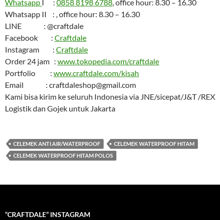
Whatsapp
I :
0858 8198 6788
, office hour: 8.30 – 16.30
Whatsapp II : , office hour: 8.30 – 16.30
LINE : @craftdale
Facebook :
Craftdale
Instagram :
Craftdale
Order 24 jam :
www.tokopedia.com/craftdale
Portfolio :
www.craftdale.com/kisah
Email : craftdaleshop@gmail.com
Kami bisa kirim ke seluruh Indonesia via JNE/sicepat/J&T /REX
Logistik dan Gojek untuk Jakarta
CELEMEK ANTI AIR/WATERPROOF
CELEMEK WATERPROOF HITAM
CELEMEK WATERPROOF HITAM POLOS
“CRAFTDALE” INSTAGRAM