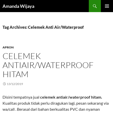
Search
Amanda Wijaya
SKIP
PRIMAR
TO
MENU
CONTENT
Tag Archives: Celemek Anti Air/Waterproof
APRON
CELEMEK
ANTIAIR/WATERPROOF
HITAM
13/12/2019
Disini tempatnya jual
celemek antiair/waterproof hitam.
Kualitas produk tidak perlu diragukan lagi, pesan sekarang via
wa/call . Berasal dari bahan berkualitas PVC dan nyaman