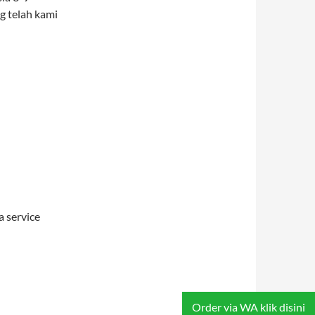
g telah kami
 service
Order via WA klik disini