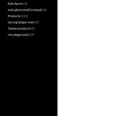
Kids Apron
(1)
oven glove small (cempal)
(1)
Products
(311)
Sarung tangan oven
(1)
Taiwan products
(2)
Uncategorized
(27)