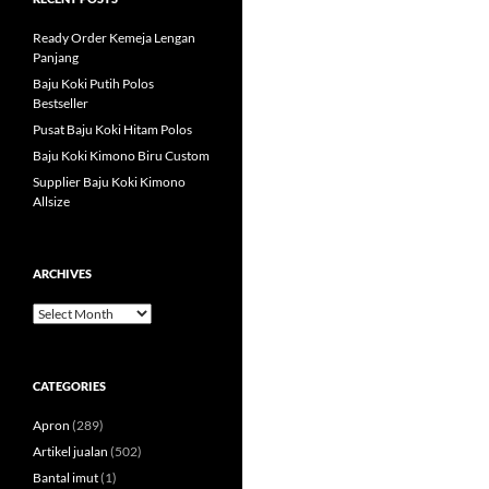
Ready Order Kemeja Lengan
Panjang
Baju Koki Putih Polos
Bestseller
Pusat Baju Koki Hitam Polos
Baju Koki Kimono Biru Custom
Supplier Baju Koki Kimono
Allsize
ARCHIVES
Archives
CATEGORIES
Apron
(289)
Artikel jualan
(502)
Bantal imut
(1)