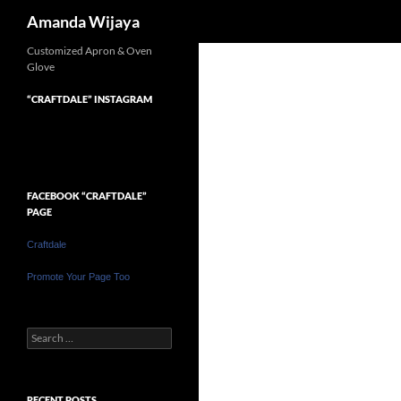
Search
Amanda Wijaya
Customized Apron & Oven
Glove
“CRAFTDALE” INSTAGRAM
FACEBOOK “CRAFTDALE”
PAGE
Craftdale
Promote Your Page Too
Search
for:
RECENT POSTS