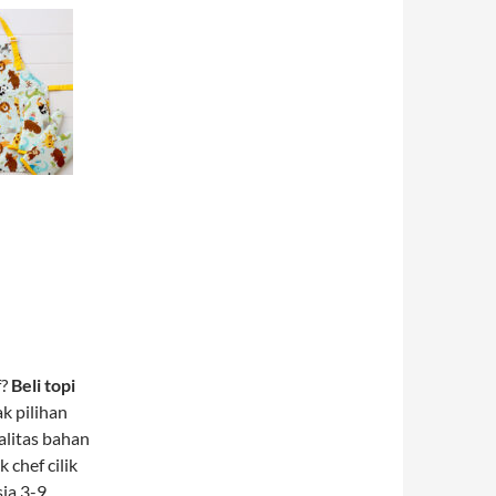
f?
Beli topi
ak pilihan
alitas bahan
chef cilik
ia 3-9