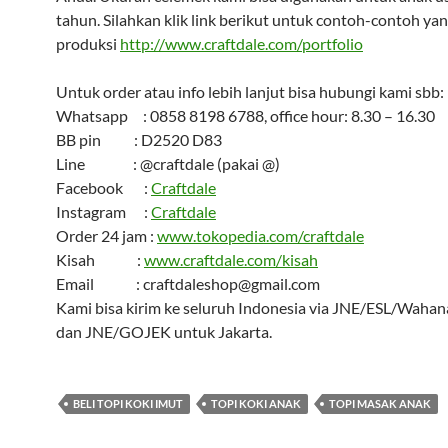
tahun. Silahkan klik link berikut untuk contoh-contoh yan
produksi
http://www.craftdale.com/portfolio
Untuk order atau info lebih lanjut bisa hubungi kami sbb:
Whatsapp : 0858 8198 6788, office hour: 8.30 – 16.30
BB pin : D2520 D83
Line : @craftdale (pakai @)
Facebook :
Craftdale
Instagram :
Craftdale
Order 24 jam :
www.tokopedia.com/craftdale
Kisah :
www.craftdale.com/kisah
Email : craftdaleshop@gmail.com
Kami bisa kirim ke seluruh Indonesia via JNE/ESL/Wahana
dan JNE/GOJEK untuk Jakarta.
BELI TOPI KOKI IMUT
TOPI KOKI ANAK
TOPI MASAK ANAK