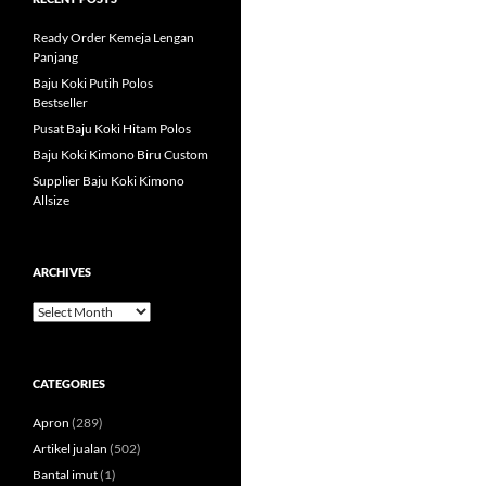
Ready Order Kemeja Lengan
Panjang
Baju Koki Putih Polos
Bestseller
Pusat Baju Koki Hitam Polos
Baju Koki Kimono Biru Custom
Supplier Baju Koki Kimono
Allsize
ARCHIVES
Archives
CATEGORIES
Apron
(289)
Artikel jualan
(502)
Bantal imut
(1)