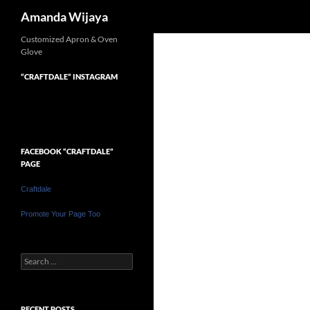
Search
Amanda Wijaya
Customized Apron & Oven
Glove
“CRAFTDALE” INSTAGRAM
FACEBOOK “CRAFTDALE”
PAGE
Craftdale
Promote Your Page Too
Search
for:
RECENT POSTS