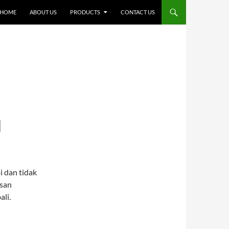
SKIP TO CONTENT
HOME
ABOUT US
PRODUCTS
CONTACT US
H
i dan tidak
esan
ali.