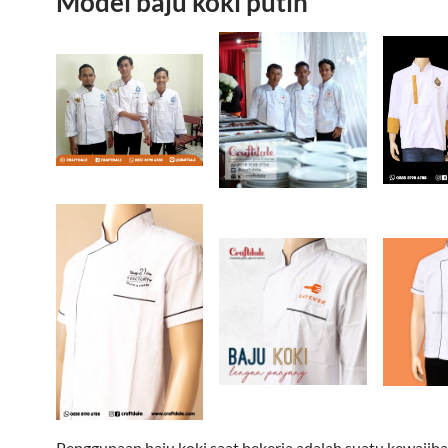
Model baju koki putih
Penggunaan baju koki saat bekerja adalah suatu kewajiba