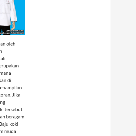
kan oleh
n
ali
merupakan
Dimana
kan di
 penampilan
oran. Jika
ang
ki tersebut
akan beragam
Baju koki
aum muda