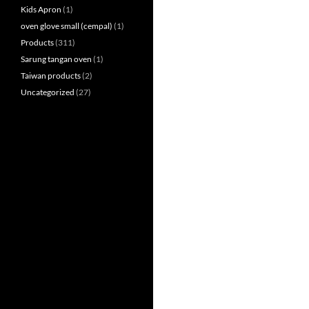
Kids Apron
(1)
oven glove small (cempal)
(1)
Products
(311)
Sarung tangan oven
(1)
Taiwan products
(2)
Uncategorized
(27)