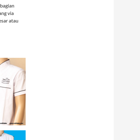
 bagian
ang via
esar atau