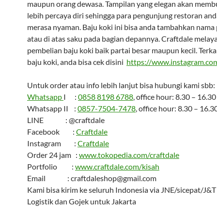
maupun orang dewasa. Tampilan yang elegan akan memb
lebih percaya diri sehingga para pengunjung restoran an
merasa nyaman. Baju koki ini bisa anda tambahkan nama
atau di atas saku pada bagian depannya. Craftdale melay
pembelian baju koki baik partai besar maupun kecil. Terkai
baju koki, anda bisa cek disini
https://www.instagram.com
Untuk order atau info lebih lanjut bisa hubungi kami sbb:
Whatsapp
I :
0858 8198 6788
, office hour: 8.30 – 16.30
Whatsapp II :
0857-7504-7478
, office hour: 8.30 – 16.3
LINE : @craftdale
Facebook :
Craftdale
Instagram :
Craftdale
Order 24 jam :
www.tokopedia.com/craftdale
Portfolio :
www.craftdale.com/kisah
Email : craftdaleshop@gmail.com
Kami bisa kirim ke seluruh Indonesia via JNE/sicepat/J&
Logistik dan Gojek untuk Jakarta