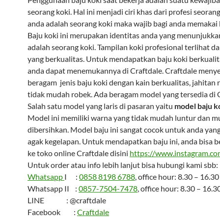
seorang koki. Hal ini menjadi ciri khas dari profesi seorang
anda adalah seorang koki maka wajib bagi anda memakai b
Baju koki ini merupakan identitas anda yang menunjukka
adalah seorang koki. Tampilan koki profesional terlihat da
yang berkualitas. Untuk mendapatkan baju koki berkuali
anda dapat menemukannya di Craftdale. Craftdale meny
beragam jenis baju koki dengan kain berkualitas, jahitan 
tidak mudah robek. Ada beragam model yang tersedia di C
Salah satu model yang laris di pasaran yaitu
model baju ko
Model ini memiliki warna yang tidak mudah luntur dan 
dibersihkan. Model baju ini sangat cocok untuk anda yang
agak kegelapan. Untuk mendapatkan baju ini, anda bisa 
ke toko online Craftdale disini
https://www.instagram.com
Untuk order atau info lebih lanjut bisa hubungi kami sbb:
Whatsapp
I :
0858 8198 6788
, office hour: 8.30 – 16.30
Whatsapp II :
0857-7504-7478
, office hour: 8.30 – 16.3
LINE : @craftdale
Facebook :
Craftdale