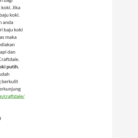
 koki. Jika
aju koki.
n anda
ri baju koki
tas maka
ediakan
rapi dan
raftdale.
ki putih.
mudah
 berkulit
berkunjung
/craftdale/
0