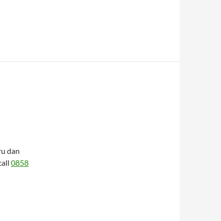
ru dan
call
0858