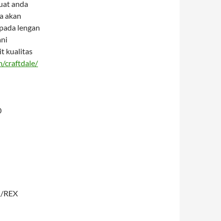
uat anda
da akan
 pada lengan
ani
t kualitas
/craftdale/
0
T /REX