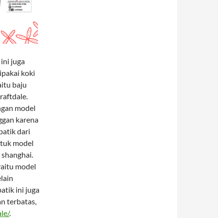
ini juga
ipakai koki
aitu baju
raftdale.
ngan model
nggan karena
batik dari
ntuk model
 shanghai.
yaitu model
lain
tik ini juga
n terbatas,
le/
.