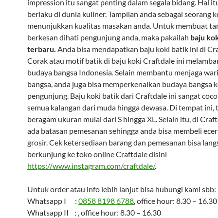
impression itu sangat penting dalam segala bidang. Hal it
berlaku di dunia kuliner. Tampilan anda sebagai seorang k
menunjukkan kualitas masakan anda. Untuk membuat ta
berkesan dihati pengunjung anda, maka pakailah
baju kok
terbaru.
Anda bisa mendapatkan baju koki batik ini di Cra
Corak atau motif batik di baju koki Craftdale ini melamb
budaya bangsa Indonesia. Selain membantu menjaga war
bangsa, anda juga bisa memperkenalkan budaya bangsa 
pengunjung. Baju koki batik dari Craftdale ini sangat coc
semua kalangan dari muda hingga dewasa. Di tempat ini, 
beragam ukuran mulai dari S hingga XL. Selain itu, di Craft
ada batasan pemesanan sehingga anda bisa membeli ecer
grosir. Cek ketersediaan barang dan pemesanan bisa lan
berkunjung ke toko online Craftdale disini
https://www.instagram.com/craftdale/
.
Untuk order atau info lebih lanjut bisa hubungi kami sbb:
Whatsapp I :
0858 8198 6788
, office hour: 8.30 – 16.30
Whatsapp II : , office hour: 8.30 – 16.30