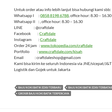
Untuk order atau info lebih lanjut bisa hubungi kami sbb:
Whatsapp I :
0858 8198 6788
, office hour: 8.30 – 16.30
Whatsapp II : , office hour: 8.30 – 16.30
LINE : @craftdale
Facebook :
Craftdale
Instagram :
Craftdale
Order 24 jam :
www.tokopedia.com/craftdale
Portfolio :
www.craftdale.com/kisah
Email : craftdaleshop@gmail.com
Kami bisa kirim ke seluruh Indonesia via JNE/sicepat/J&
Logistik dan Gojek untuk Jakarta
BAJU KOKI BATIK EDISI TERBARU
BAJU KOKI BATIK EDISI TERBATA
GROSIR BAJU KOKI BATIK TERPERCAYA