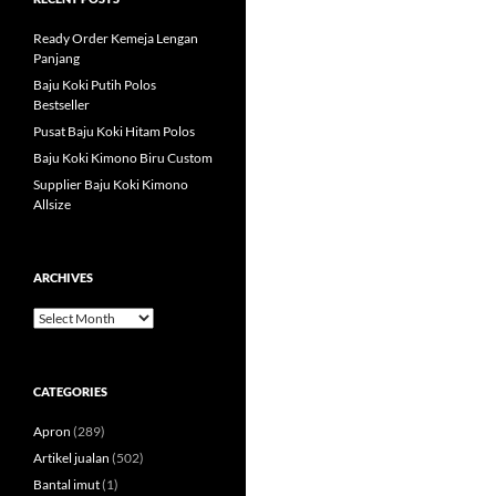
Ready Order Kemeja Lengan
Panjang
Baju Koki Putih Polos
Bestseller
Pusat Baju Koki Hitam Polos
Baju Koki Kimono Biru Custom
Supplier Baju Koki Kimono
Allsize
ARCHIVES
Archives
CATEGORIES
Apron
(289)
Artikel jualan
(502)
Bantal imut
(1)