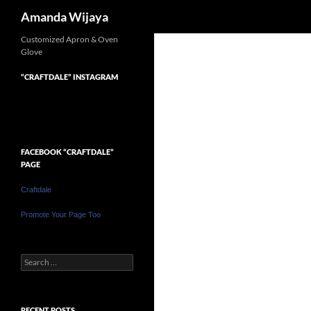
Search
Amanda Wijaya
Customized Apron & Oven
Glove
“CRAFTDALE” INSTAGRAM
FACEBOOK “CRAFTDALE”
PAGE
Craftdale
Promote Your Page Too
Search
for:
RECENT POSTS