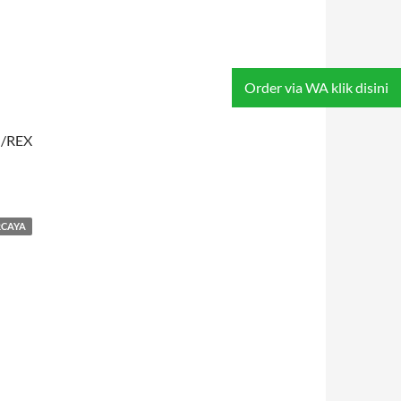
Order via WA klik disini
T /REX
RCAYA