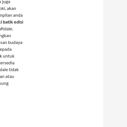
u juga
oki, akan
mpilan anda
i batik edisi
ftdale.
angkan
isan budaya
kepada
ok untuk
tersedia
dale tidak
an atau
gsung