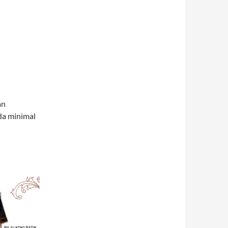
an
ada minimal