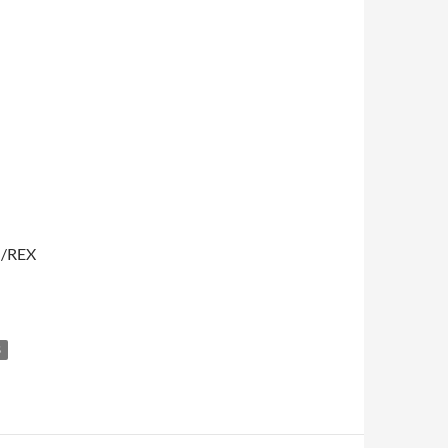
T /REX
S