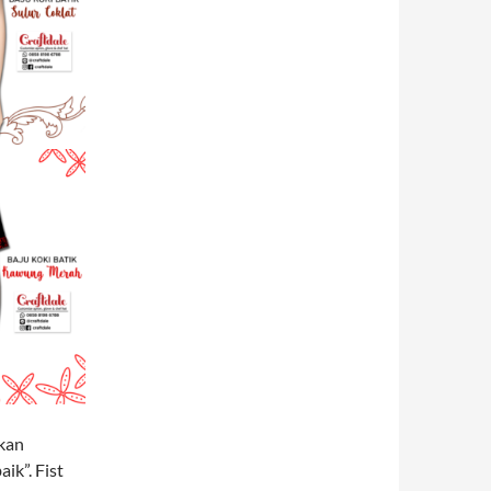
kan
k”. Fist