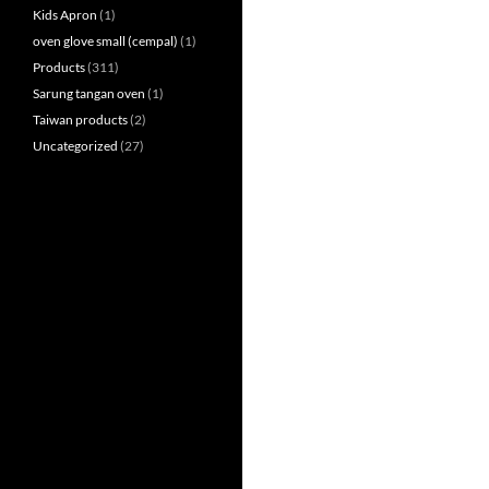
Kids Apron
(1)
oven glove small (cempal)
(1)
Products
(311)
Sarung tangan oven
(1)
Taiwan products
(2)
Uncategorized
(27)