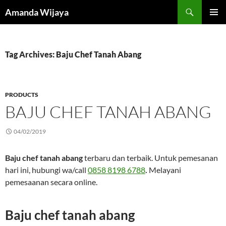
Search
Amanda Wijaya
SKIP
PRIMAR
TO
MENU
CONTENT
Tag Archives: Baju Chef Tanah Abang
PRODUCTS
BAJU CHEF TANAH ABANG
04/02/2019
Baju chef tanah abang
terbaru dan terbaik. Untuk pemesanan
hari ini, hubungi wa/call
0858 8198 6788
.
Melayani
pemesaanan secara online.
Baju chef tanah abang