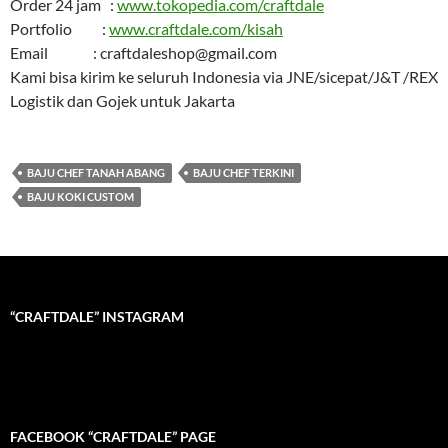
Order 24 jam :
www.tokopedia.com/craftdale
Portfolio :
www.craftdale.com/kisah
Email : craftdaleshop@gmail.com
Kami bisa kirim ke seluruh Indonesia via JNE/sicepat/J&T /REX
Logistik dan Gojek untuk Jakarta
BAJU CHEF TANAH ABANG
BAJU CHEF TERKINI
BAJU KOKI CUSTOM
“CRAFTDALE” INSTAGRAM
FACEBOOK “CRAFTDALE” PAGE