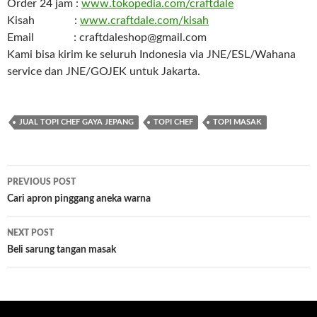
Order 24 jam :
www.tokopedia.com/craftdale
Kisah :
www.craftdale.com/kisah
Email : craftdaleshop@gmail.com
Kami bisa kirim ke seluruh Indonesia via JNE/ESL/Wahana
service dan JNE/GOJEK untuk Jakarta.
JUAL TOPI CHEF GAYA JEPANG
TOPI CHEF
TOPI MASAK
PREVIOUS POST
Post
Cari apron pinggang aneka warna
navigation
NEXT POST
Beli sarung tangan masak