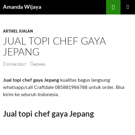
Search
Amanda Wijaya
SKIP
PRIMAR
TO
MENU
CONTENT
ARTIKEL JUALAN
JUAL TOPI CHEF GAYA
JEPANG
19/04/2017
ADMIN
Jual topi chef gaya Jepang
kualitas bagus langsung
whatsapp/call Craftdale 085881986788 untuk order. Bisa
kirim ke seluruh Indonesia.
Jual topi chef gaya Jepang