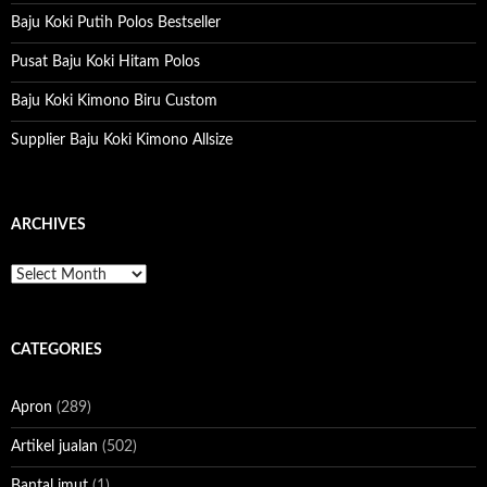
r
:
Baju Koki Putih Polos Bestseller
Pusat Baju Koki Hitam Polos
Baju Koki Kimono Biru Custom
Supplier Baju Koki Kimono Allsize
ARCHIVES
A
r
c
h
CATEGORIES
i
v
e
Apron
(289)
s
Artikel jualan
(502)
Bantal imut
(1)