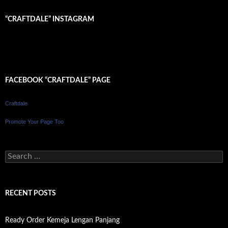
“CRAFTDALE” INSTAGRAM
FACEBOOK “CRAFTDALE” PAGE
Craftdale
Promote Your Page Too
S
e
a
r
c
RECENT POSTS
h
f
o
Ready Order Kemeja Lengan Panjang