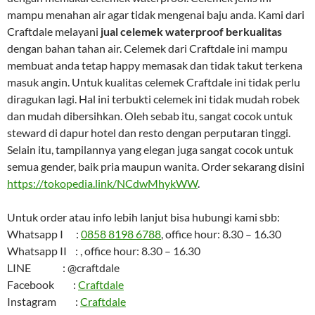
mampu menahan air agar tidak mengenai baju anda. Kami dari
Craftdale melayani
jual celemek waterproof berkualitas
dengan bahan tahan air. Celemek dari Craftdale ini mampu
membuat anda tetap happy memasak dan tidak takut terkena
masuk angin. Untuk kualitas celemek Craftdale ini tidak perlu
diragukan lagi. Hal ini terbukti celemek ini tidak mudah robek
dan mudah dibersihkan. Oleh sebab itu, sangat cocok untuk
steward di dapur hotel dan resto dengan perputaran tinggi.
Selain itu, tampilannya yang elegan juga sangat cocok untuk
semua gender, baik pria maupun wanita. Order sekarang disini
https://tokopedia.link/NCdwMhykWW
.
Untuk order atau info lebih lanjut bisa hubungi kami sbb:
Whatsapp I :
0858 8198 6788
, office hour: 8.30 – 16.30
Whatsapp II : , office hour: 8.30 – 16.30
LINE : @craftdale
Facebook :
Craftdale
Instagram :
Craftdale