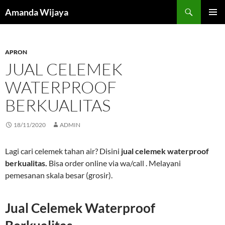
Search
Amanda Wijaya
SKIP
PRIMAR
TO
MENU
CONTENT
APRON
JUAL CELEMEK
WATERPROOF
BERKUALITAS
18/11/2020
ADMIN
Lagi cari celemek tahan air? Disini
jual celemek waterproof
berkualitas.
Bisa order online via wa/call . Melayani
pemesanan skala besar (grosir).
Jual Celemek Waterproof