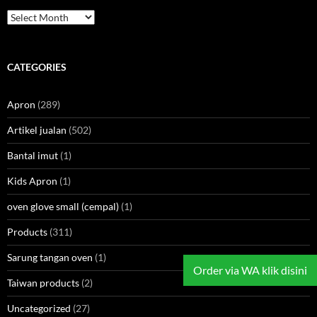
Archives
CATEGORIES
Apron
(289)
Artikel jualan
(502)
Bantal imut
(1)
Kids Apron
(1)
oven glove small (cempal)
(1)
Products
(311)
Sarung tangan oven
(1)
Order via WA klik disini
Taiwan products
(2)
Uncategorized
(27)