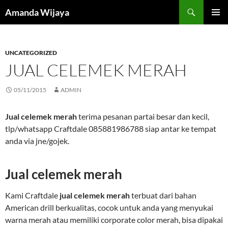
Search
Amanda Wijaya
SKIP
PRIMAR
TO
MENU
CONTENT
UNCATEGORIZED
JUAL CELEMEK MERAH
05/11/2015
ADMIN
Jual celemek merah
terima pesanan partai besar dan kecil,
tlp/whatsapp Craftdale 085881986788 siap antar ke tempat
anda via jne/gojek.
Jual celemek merah
Kami Craftdale
jual celemek merah
terbuat dari bahan
American drill berkualitas, cocok untuk anda yang menyukai
warna merah atau memiliki corporate color merah, bisa dipakai