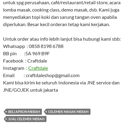
untuk spg perusahaan, café/restaurant/retail store, acara
lomba masak, cooking class, demo masak, dsb. Kami juga
menyediakan topi koki dan sarung tangan oven apabila
diperlukan. Besar kecil orderan tetap kami kerjakan.
Untuk order atau info lebih lanjut bisa hubungi kami sbb:
Whatsapp : 0858 8198 6788
BB pin :5A 969 B9F
Facebook : Craftdale
Instagram :
Craftdale
Email : craftdaleshop@gmail.com
Kami bisa kirim ke seluruh Indonesia via JNE service dan
JNE/GOJEK untuk jakarta
BELI APRON MERAH
CELEMEK MASAK MERAH
JUAL CELEMEK MERAH