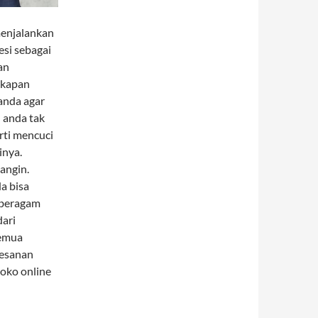
menjalankan
esi sebagai
an
gkapan
anda agar
n anda tak
rti mencuci
inya.
angin.
a bisa
 beragam
ari
semua
mesanan
oko online