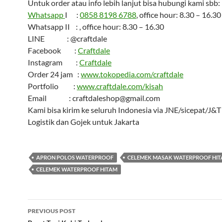
Untuk order atau info lebih lanjut bisa hubungi kami sbb:
Whatsapp
I :
0858 8198 6788
, office hour: 8.30 – 16.30
Whatsapp II : , office hour: 8.30 – 16.30
LINE : @craftdale
Facebook :
Craftdale
Instagram :
Craftdale
Order 24 jam :
www.tokopedia.com/craftdale
Portfolio :
www.craftdale.com/kisah
Email : craftdaleshop@gmail.com
Kami bisa kirim ke seluruh Indonesia via JNE/sicepat/J&
Logistik dan Gojek untuk Jakarta
APRON POLOS WATERPROOF
CELEMEK MASAK WATERPROOF HI
CELEMEK WATERPROOF HITAM
Post
PREVIOUS POST