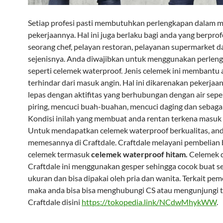
Setiap profesi pasti membutuhkan perlengkapan dalam 
pekerjaannya. Hal ini juga berlaku bagi anda yang berprof
seorang chef, pelayan restoran, pelayanan supermarket d
sejenisnya. Anda diwajibkan untuk menggunakan perlen
seperti celemek waterproof. Jenis celemek ini membantu 
terhindar dari masuk angin. Hal ini dikarenakan pekerjaa
lepas dengan aktifitas yang berhubungan dengan air sepe
piring, mencuci buah-buahan, mencuci daging dan sebaga
Kondisi inilah yang membuat anda rentan terkena masuk 
Untuk mendapatkan celemek waterproof berkualitas, and
memesannya di Craftdale. Craftdale melayani pembelian
celemek termasuk
celemek waterproof hitam.
Celemek d
Craftdale ini menggunakan gesper sehingga cocok buat 
ukuran dan bisa dipakai oleh pria dan wanita. Terkait pe
maka anda bisa bisa menghubungi CS atau mengunjungi t
Craftdale disini
https://tokopedia.link/NCdwMhykWW
.