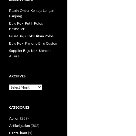
Ready Order Kemeja Lengan
Panjang
Baju Koki Putih Polos
Bestseller
Pusat Baju Koki Hitam Polos
Baju Koki Kimono Biru Custom
Supplier Baju Koki Kimono
Allsize
ARCHIVES
Archives
CATEGORIES
Apron
(289)
Artikel jualan
(502)
Bantal imut
(1)