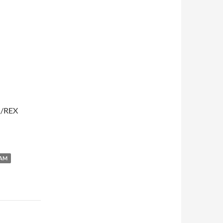
T /REX
TAM