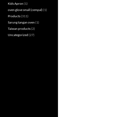
Kids Apron
(1)
oven glove small (cempal)
(1)
Products
(311)
Sarung tangan oven
(1)
Taiwan products
(2)
Uncategorized
(27)