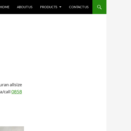
SKIP TO CONTENT
HOME
ABOUT US
PRODUCTS
CONTACT US
ran allsize
a/call
0858