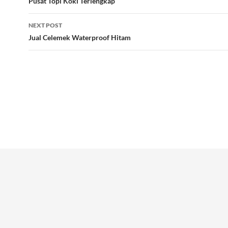
navigation
Pusat Topi Koki Terlengkap
NEXT POST
Jual Celemek Waterproof Hitam