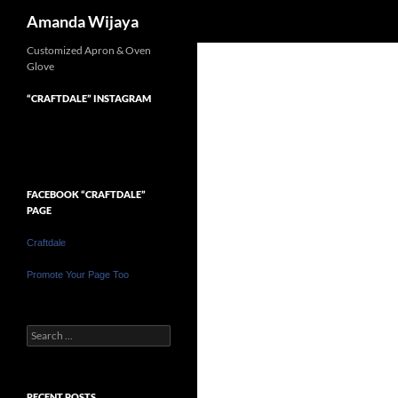
Search
Amanda Wijaya
Customized Apron & Oven
Glove
“CRAFTDALE” INSTAGRAM
FACEBOOK “CRAFTDALE”
PAGE
Craftdale
Promote Your Page Too
Search
for:
RECENT POSTS