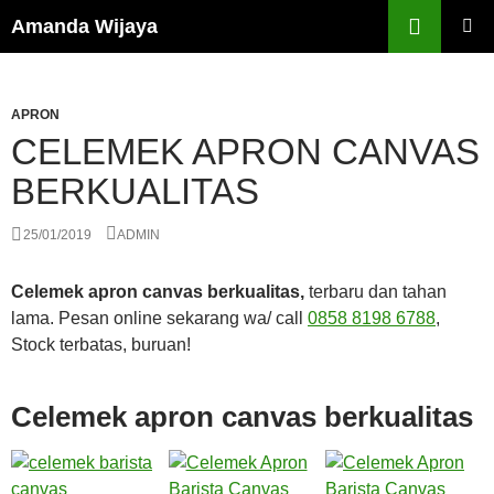
Search
Amanda Wijaya
SKIP
PRIMAR
TO
MENU
CONTENT
APRON
CELEMEK APRON CANVAS
BERKUALITAS
25/01/2019
ADMIN
Celemek apron canvas berkualitas,
terbaru dan tahan
lama. Pesan online sekarang wa/ call
0858 8198 6788
,
Stock terbatas, buruan!
Celemek apron canvas berkualitas