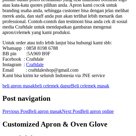
atau kata-kata quotes pilihan anda. Apron kami cocok untuk
branding usaha anda, sehingga customer bisa dengan jelas melihat
merek anda, dan staff anda pun akan terlihat lebih menarik dan
professional. Contoh-contoh dan testimoni bisa anda cek di sosial
media Craftdale untuk mendapatkan gambaran mengenai
apron/celemek yang kami produksi.
Untuk order atau info lebih lanjut bisa hubungi kami sbb:
Whatsapp : 0858 8198 6788
BB pin :5A969 B9F
Facebook : Craftdale
Instagram :
Craftdale
Email : craftdaleshop@gmail.com
Kami bisa kirim ke seluruh Indonesia via JNE service
beli apron masak
beli celemek dapur
Beli celemek masak
Post navigation
Previous Post
Beli apron masak
Next Post
Beli apron online
Customized Apron & Oven Glove