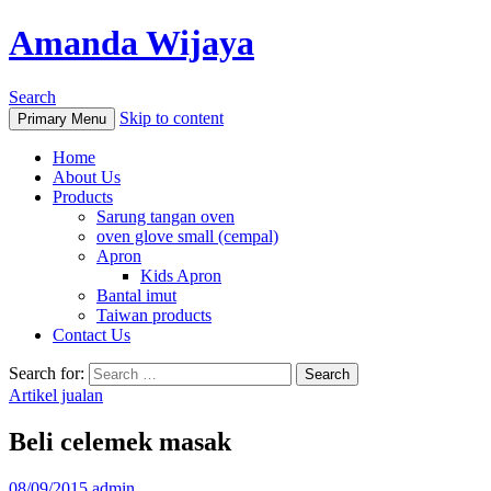
Amanda Wijaya
Search
Skip to content
Primary Menu
Home
About Us
Products
Sarung tangan oven
oven glove small (cempal)
Apron
Kids Apron
Bantal imut
Taiwan products
Contact Us
Search for:
Artikel jualan
Beli celemek masak
08/09/2015
admin