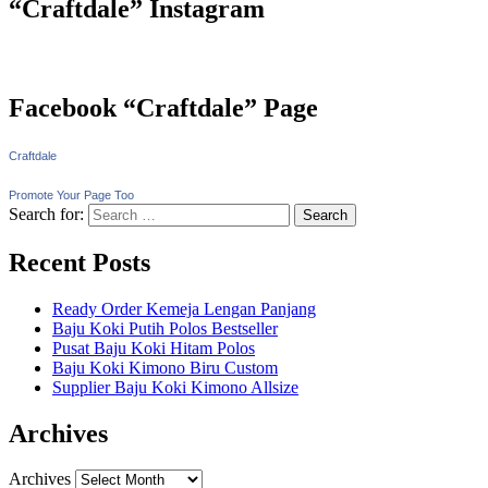
“Craftdale” Instagram
Facebook “Craftdale” Page
Craftdale
Promote Your Page Too
Search for:
Recent Posts
Ready Order Kemeja Lengan Panjang
Baju Koki Putih Polos Bestseller
Pusat Baju Koki Hitam Polos
Baju Koki Kimono Biru Custom
Supplier Baju Koki Kimono Allsize
Archives
Archives