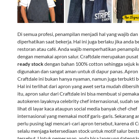
Di semua profesi, penampilan menjadi hal yang wajib dan 
diperhatikan saat bekerja. Hal ini juga berlaku jika anda b
restoran atau café. Anda wajib memperhatikan penampil
dengan memakai apron salur. Craftdale merupakan pusa
ready stock
dengan bahan 100% cotton sehingga sejuk k
digunakan dan sangat aman untuk di dapur panas. Apron 
Craftdale ini bukan hanya nyaman, namun juga terbukti be
Hal ini terlihat dari apron yang awet serta mudah dibersih
itu, apron salur dari Craftdale ini bisa membuat si pemak
autokeren layaknya celebrity chef internasional, sudah ser
lihat di layar kaca ataupun social media banyak chef-chef
internasional yang memakai motif garis-garis. Sekarang a
perlu pusing lagi mencari-cari apron tersebut, karena di C
selalu menjaga ketersediaan stock untuk motif salur bests
tersebut. Untuk pemesanan, anda bisa langsung dateng k