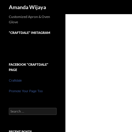
Search
Amanda Wijaya
Customized Apron & Oven
Glove
“CRAFTDALE” INSTAGRAM
FACEBOOK “CRAFTDALE”
PAGE
Craftdale
Promote Your Page Too
Search
for:
RECENT POSTS