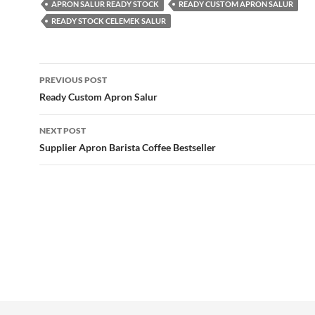
APRON SALUR READY STOCK
READY CUSTOM APRON SALUR
READY STOCK CELEMEK SALUR
Post
PREVIOUS POST
navigation
Ready Custom Apron Salur
NEXT POST
Supplier Apron Barista Coffee Bestseller