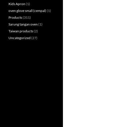
Kids Apron
(1)
oven glove small (cempal)
(1)
Products
(311)
Sarung tangan oven
(1)
Taiwan products
(2)
Uncategorized
(27)