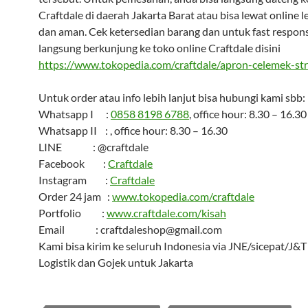
Craftdale di daerah Jakarta Barat atau bisa lewat online 
dan aman. Cek ketersedian barang dan untuk fast respons
langsung berkunjung ke toko online Craftdale disini
https://www.tokopedia.com/craftdale/apron-celemek-str
Untuk order atau info lebih lanjut bisa hubungi kami sbb:
Whatsapp I :
0858 8198 6788
, office hour: 8.30 – 16.30
Whatsapp II : , office hour: 8.30 – 16.30
LINE : @craftdale
Facebook :
Craftdale
Instagram :
Craftdale
Order 24 jam :
www.tokopedia.com/craftdale
Portfolio :
www.craftdale.com/kisah
Email : craftdaleshop@gmail.com
Kami bisa kirim ke seluruh Indonesia via JNE/sicepat/J&
Logistik dan Gojek untuk Jakarta