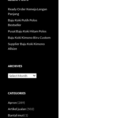
Ready Order Kemeja Lengan
Panjang
Baju Koki Putih Polos
Bestseller
Pusat Baju Koki Hitam Polos
Baju Koki Kimono Biru Custom
Supplier Baju Koki Kimono
Allsize
ARCHIVES
Archives
CATEGORIES
Apron
(289)
Artikel jualan
(502)
Bantal imut
(1)