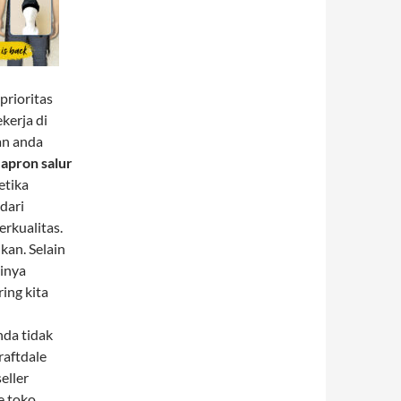
prioritas
ekerja di
an anda
t
apron salur
etika
dari
rkualitas.
kan. Selain
ainya
ing kita
nda tidak
raftdale
eller
e toko