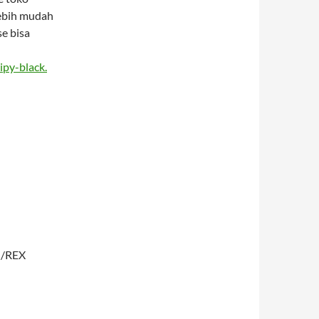
lebih mudah
e bisa
ipy-black.
T /REX