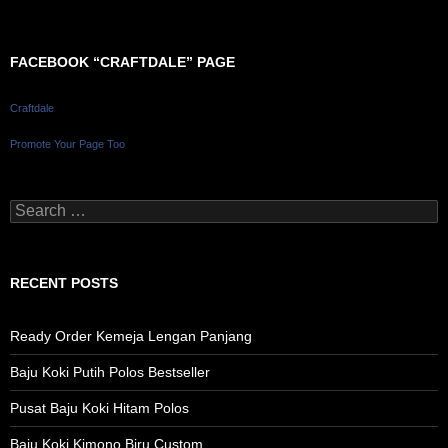
FACEBOOK “CRAFTDALE” PAGE
Craftdale
Promote Your Page Too
Search
for:
RECENT POSTS
Ready Order Kemeja Lengan Panjang
Baju Koki Putih Polos Bestseller
Pusat Baju Koki Hitam Polos
Baju Koki Kimono Biru Custom