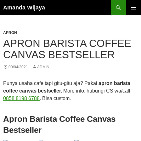
Search
Amanda Wijaya
SKIP
PRIMAR
TO
MENU
CONTENT
APRON
APRON BARISTA COFFEE
CANVAS BESTSELLER
09/04/2021
ADMIN
Punya usaha cafe tapi gitu-gitu aja? Pakai
apron barista
coffee canvas bestseller.
More info, hubungi CS wa/call
0858 8198 6788
. Bisa custom.
Apron Barista Coffee Canvas
Bestseller