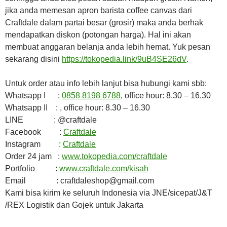
jika anda memesan apron barista coffee canvas dari
Craftdale dalam partai besar (grosir) maka anda berhak
mendapatkan diskon (potongan harga). Hal ini akan
membuat anggaran belanja anda lebih hemat. Yuk pesan
sekarang disini
https://tokopedia.link/9uB4SE26dV
.
Untuk order atau info lebih lanjut bisa hubungi kami sbb:
Whatsapp I :
0858 8198 6788
, office hour: 8.30 – 16.30
Whatsapp II : , office hour: 8.30 – 16.30
LINE : @craftdale
Facebook :
Craftdale
Instagram :
Craftdale
Order 24 jam :
www.tokopedia.com/craftdale
Portfolio :
www.craftdale.com/kisah
Email : craftdaleshop@gmail.com
Kami bisa kirim ke seluruh Indonesia via JNE/sicepat/J&T
/REX Logistik dan Gojek untuk Jakarta