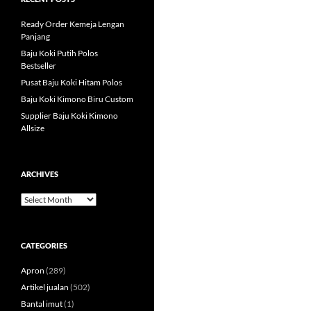
Ready Order Kemeja Lengan
Panjang
Baju Koki Putih Polos
Bestseller
Pusat Baju Koki Hitam Polos
Baju Koki Kimono Biru Custom
Supplier Baju Koki Kimono
Allsize
ARCHIVES
Archives
CATEGORIES
Apron
(289)
Artikel jualan
(502)
Bantal imut
(1)