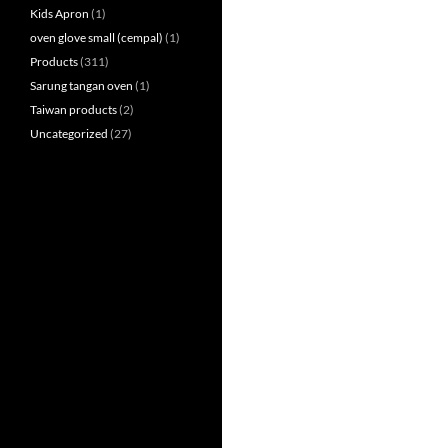
Kids Apron
(1)
oven glove small (cempal)
(1)
Products
(311)
Sarung tangan oven
(1)
Taiwan products
(2)
Uncategorized
(27)