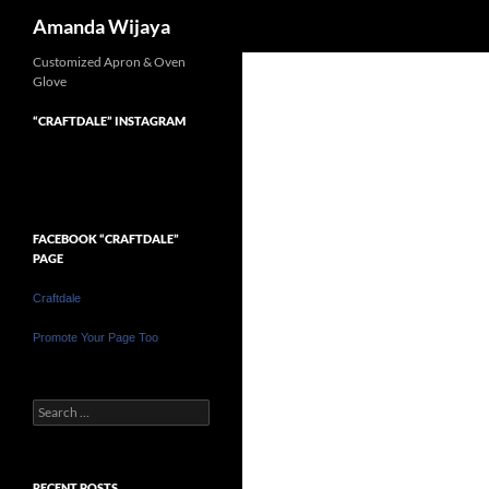
Search
Amanda Wijaya
Customized Apron & Oven
Glove
“CRAFTDALE” INSTAGRAM
FACEBOOK “CRAFTDALE”
PAGE
Craftdale
Promote Your Page Too
Search
for:
RECENT POSTS