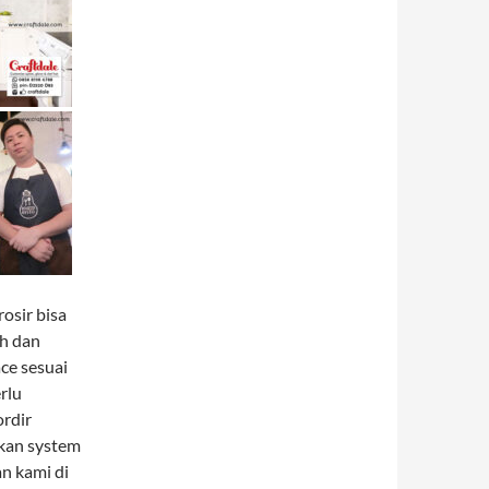
rosir bisa
ah dan
ace sesuai
rlu
ordir
akan system
n kami di