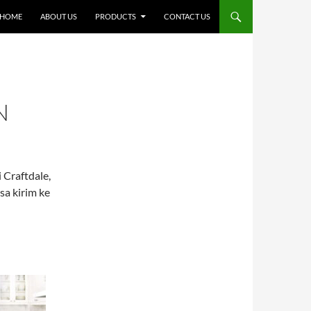
SKIP TO CONTENT
HOME
ABOUT US
PRODUCTS
CONTACT US
N
 Craftdale,
sa kirim ke