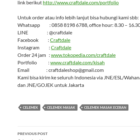
link berikut
http://www.craftdale.com/portfolio
Untuk order atau info lebih lanjut bisa hubungi kami sbb:
Whatsapp : 0858 8198 6788, office hour: 8.30 – 16.3
LINE : @craftdale
Facebook :
Craftdale
Instagram :
Craftdale
Order 24 jam :
www.tokopedia.com/craftdale
Portfolio :
www.craftdale.com/kisah
Email : craftdaleshop@gmail.com
Kami bisa kirim ke seluruh Indonesia via JNE/ESL/Wahana
dan JNE/GOJEK untuk Jakarta
CELEMEK
CELEMEK MASAK
CELEMEK MASAK ECERAN
Post
PREVIOUS POST