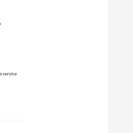
0
 service