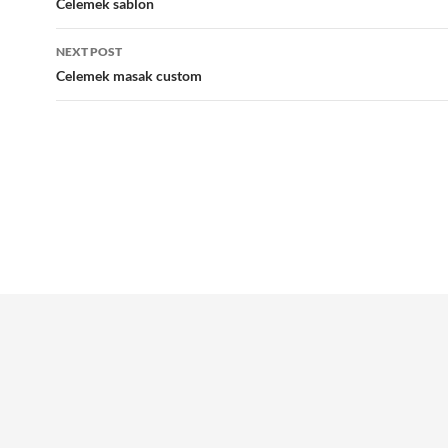
navigation
Celemek sablon
NEXT POST
Celemek masak custom