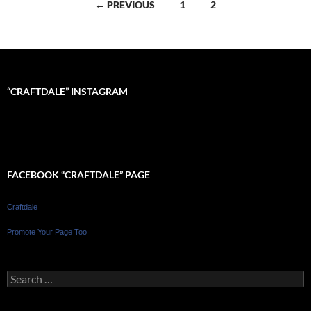
Posts
← PREVIOUS
1
2
navigation
“CRAFTDALE” INSTAGRAM
FACEBOOK “CRAFTDALE” PAGE
Craftdale
Promote Your Page Too
Search
for: