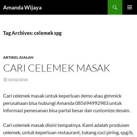
Search
Amanda Wijaya
SKIP
PRIMAR
TO
MENU
CONTENT
Tag Archives: celemek spg
ARTIKEL JUALAN
CARI CELEMEK MASAK
03/12/2014
Cari celemek masak untuk keperluan demo atau gimmick
perusahaan bisa hubungi Amanda 085694992983 untuk
informasi pemesanan bisa partai besar dan customize desain.
Cari celemek masak disini tempatnya. Kami adalah produsen
celemek, untuk keperluan restaurant, tukang cuci piring, spg/b,